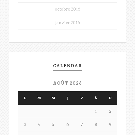
octobre 2016
janvier 2016
CALENDAR
AOÛT 2026
L
M
M
J
V
S
D
1
2
3
4
5
6
7
8
9