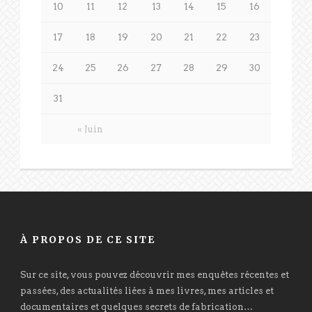
10
11
12
13
14
15
16
17
18
19
20
21
22
23
24
25
26
27
28
29
30
31
« Juin
À PROPOS DE CE SITE
Sur ce site, vous pouvez découvrir mes enquêtes récentes et
passées, des actualités liées à mes livres, mes articles et
documentaires et quelques secrets de fabrication…