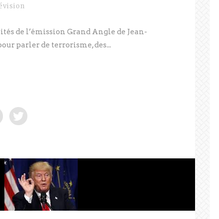
évision
invités de l’émission Grand Angle de Jean-
ur parler de terrorisme, des...