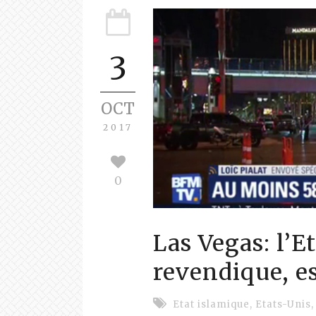
3
OCT
2017
0
Las Vegas: l’E
revendique, es
Etat islamique
,
Etats-Unis
,