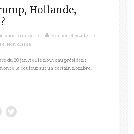
rump, Hollande,
?
orisme
,
Trump
/
Vincent Nouzille
/
vre
,
Non classé
ure du 20 janvier, le nouveau président
oncé la couleur sur un certain nombre...