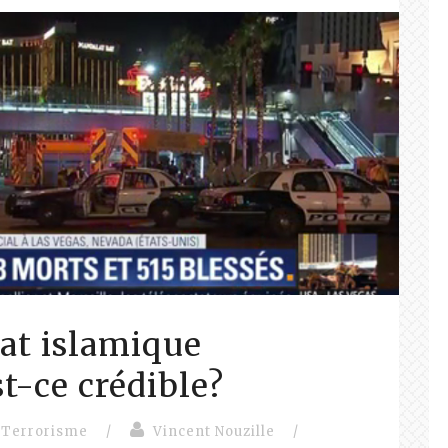
tat islamique
t-ce crédible?
Terrorisme
/
Vincent Nouzille
/