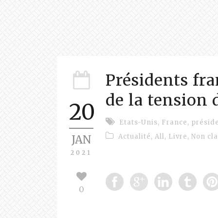
Présidents fra
de la tension d
20
Etats-Unis
,
France
,
présid
Actualité
,
All
,
Livre
,
Non cl
JAN
2021
0