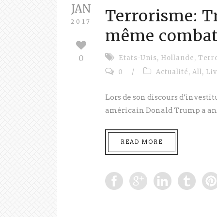
JAN
Terrorisme: T
2017
même combat
0
Etats-Unis
,
Hollande
,
Terr
0
/
Actualité
,
All
,
Li
Lors de son discours d’investit
américain Donald Trump a ann
READ MORE