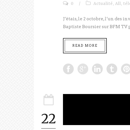
0
/
Actualité
,
All
,
tél
J’étais, le 2 octobre, l’un des 
Baptiste Boursier sur BFM TV po
READ MORE
22