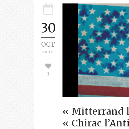
30
OCT
2016
1
« Mitterrand 
« Chirac l’Ant