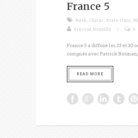
France 5
Bush
,
Chirac
,
Etats-Unis
,
M
Vincent Nouzille
/
0
France 5 a diffusé les 23 et 30
cosignés avec Patrick Rotman, t
READ MORE