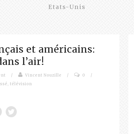
Etats-Unis
nçais et américains:
ans l’air!
ent
/
Vincent Nouzille
/
0
/
assé
,
télévision