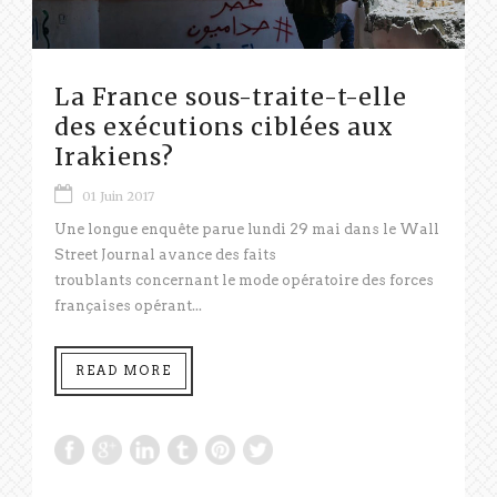
La France sous-traite-t-elle
des exécutions ciblées aux
Irakiens?
01 Juin 2017
Une longue enquête parue lundi 29 mai dans le Wall
Street Journal avance des faits
troublants concernant le mode opératoire des forces
françaises opérant...
READ MORE