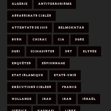
ALGÉRIE
ANTITERRORISME
ASSASSINATS CIBLÉS
ATTENTATS DE 2015
BELMOKHTAR
BUSH
CHIRAC
CIA
DGSE
DGSI
DJIHADISTES
DST
ELYSÉE
ENQUÊTES
ESPIONNAGE
ETAT ISLAMIQUE
ETATS-UNIS
EXÉCUTIONS CIBLÉES
FRANCE
HOLLANDE
IRAK
IRAN
ISRAËL
JUSTICE
KADHAFI
LIBYE