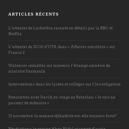
ARTICLES RÉCENTS
L’attentat de Lockerbie, raconté en détails par la BBC et
Netflix
L’attentat du DC10 d’UTA dans « Affaires sensibles » sur
France 2
Violences sexuelles sur mineurs: l’étrange amnésie du
ministre Darmanin
Interventions dans les lycées et collèges sur l’investigation
Rencontres avec David, ex-otage au Bataclan: « Je suis un
passeur de mémoire »
13 novembre: la menace djihadiste est-elle toujours forte?
Révélations: le groupe Abou Nidal suspecté d’avoir