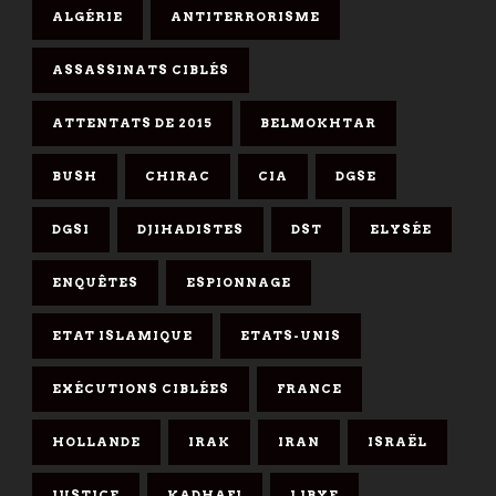
ALGÉRIE
ANTITERRORISME
ASSASSINATS CIBLÉS
ATTENTATS DE 2015
BELMOKHTAR
BUSH
CHIRAC
CIA
DGSE
DGSI
DJIHADISTES
DST
ELYSÉE
ENQUÊTES
ESPIONNAGE
ETAT ISLAMIQUE
ETATS-UNIS
EXÉCUTIONS CIBLÉES
FRANCE
HOLLANDE
IRAK
IRAN
ISRAËL
JUSTICE
KADHAFI
LIBYE