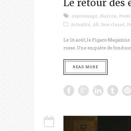
Le retour des 
espionnage
,
Macron
,
Pout
Actualité
,
All
,
Non classé
,
P
Le 16 août, le Figaro Magazine
russe. Une enquête de fond sur 
READ MORE