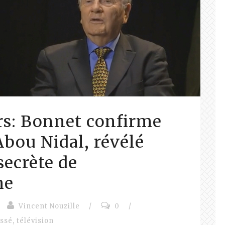
rs: Bonnet confirme
Abou Nidal, révélé
secrète de
me
Vincent Nouzille
/
0
/
assé
,
télévision