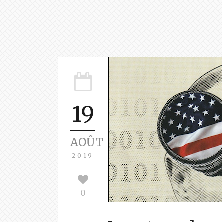
19
AOÛT
2019
0