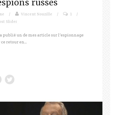
espions russes
ine
/
Vincent Nouzille
/
1
/
ost Slider
 a publié un de mes article sur l’espionnage
ce retour en...