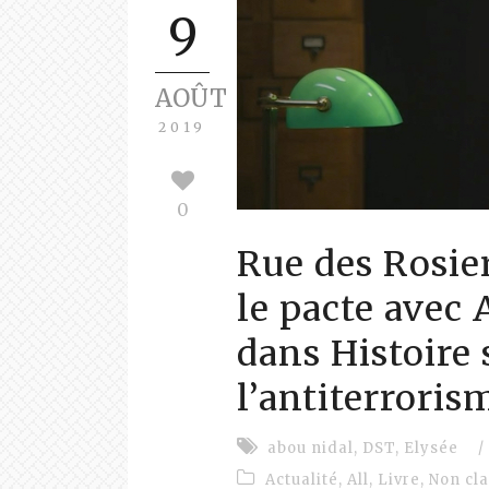
9
AOÛT
2019
0
Rue des Rosie
le pacte avec 
dans Histoire 
l’antiterroris
abou nidal
,
DST
,
Elysée
/
Actualité
,
All
,
Livre
,
Non cl