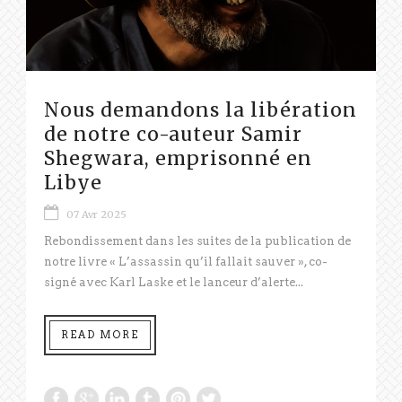
Nous demandons la libération
de notre co-auteur Samir
Shegwara, emprisonné en
Libye
07 Avr 2025
Rebondissement dans les suites de la publication de
notre livre « L’assassin qu’il fallait sauver », co-
signé avec Karl Laske et le lanceur d’alerte...
READ MORE