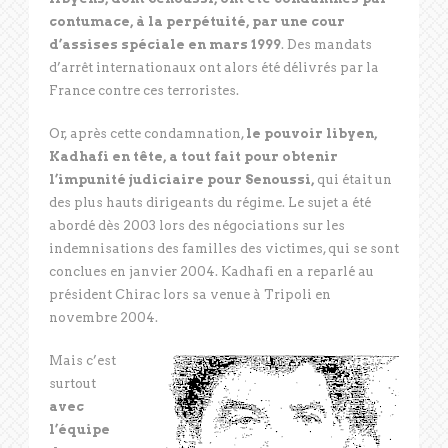
contumace, à la perpétuité, par une cour
d’assises spéciale en mars 1999
. Des mandats
d’arrêt internationaux ont alors été délivrés par la
France contre ces terroristes.
Or, après cette condamnation,
le pouvoir libyen,
Kadhafi en tête, a tout fait pour obtenir
l’impunité judiciaire pour Senoussi,
qui était un
des plus hauts dirigeants du régime. Le sujet a été
abordé dès 2003 lors des négociations sur les
indemnisations des familles des victimes, qui se sont
conclues en janvier 2004. Kadhafi en a reparlé au
président Chirac lors sa venue à Tripoli en
novembre 2004.
Mais c’est
surtout
avec
l’équipe