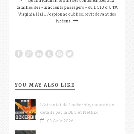
Quand Kadhafi offrait ses condoléances aux
familles des «innocents passagers » du DC10 d’UTA
Virginia Hall, l’espionne oubliée, revit devant des
lycéens
YOU MAY ALSO LIKE
L’attentat de Lockerbie, raconté en
détails par la BBC et Netflix
03 Août 2026