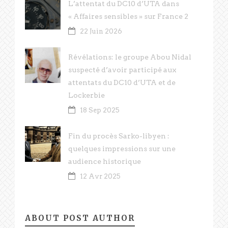
L’attentat du DC10 d’UTA dans
« Affaires sensibles » sur France 2
22 Juin 2026
Révélations: le groupe Abou Nidal
suspecté d’avoir participé aux
attentats du DC10 d’UTA et de
Lockerbie
18 Sep 2025
Fin du procès Sarko-libyen :
quelques impressions sur une
audience historique
12 Avr 2025
ABOUT POST AUTHOR