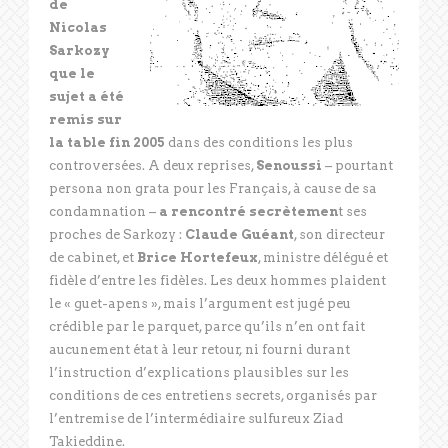
de
Nicolas
Sarkozy
que le
sujet a été
remis sur
la table fin 2005
dans des conditions les plus
controversées. A deux reprises,
Senoussi
– pourtant
persona non grata pour les Français, à cause de sa
condamnation –
a rencontré secrètemen
t ses
proches de Sarkozy :
Claude Guéant
, son directeur
de cabinet, et
Brice Hortefeux
, ministre délégué et
fidèle d’entre les fidèles. Les deux hommes plaident
le « guet-apens », mais l’argument est jugé peu
crédible par le parquet, parce qu’ils n’en ont fait
aucunement état à leur retour, ni fourni durant
l’instruction d’explications plausibles sur les
conditions de ces entretiens secrets, organisés par
l’entremise de l’intermédiaire sulfureux Ziad
Takieddine.