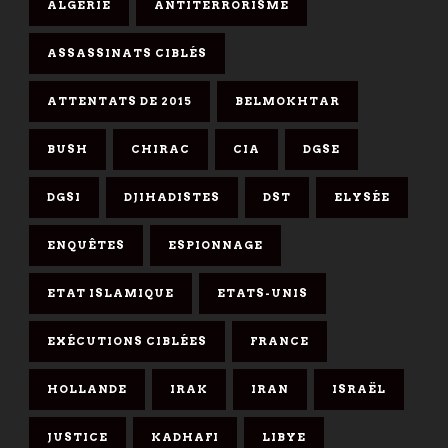
ALGÉRIE
ANTITERRORISME
ASSASSINATS CIBLÉS
ATTENTATS DE 2015
BELMOKHTAR
BUSH
CHIRAC
CIA
DGSE
DGSI
DJIHADISTES
DST
ELYSÉE
ENQUÊTES
ESPIONNAGE
ETAT ISLAMIQUE
ETATS-UNIS
EXÉCUTIONS CIBLÉES
FRANCE
HOLLANDE
IRAK
IRAN
ISRAËL
JUSTICE
KADHAFI
LIBYE