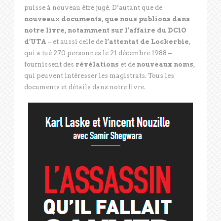
puisse à nouveau être jugé. D’autant que de
nouveaux documents, que nous publions dans
notre livre, notamment sur l’affaire du DC1O
d’UTA
– et aussi celle de
l’attentat de Lockerbie
,
qui a tué 270 personnes le 21 décembre 1988 –
fournissent des
révélations
et de
nouveaux noms
,
qui peuvent intéresser les magistrats. Tous les
documents et détails dans notre livre.