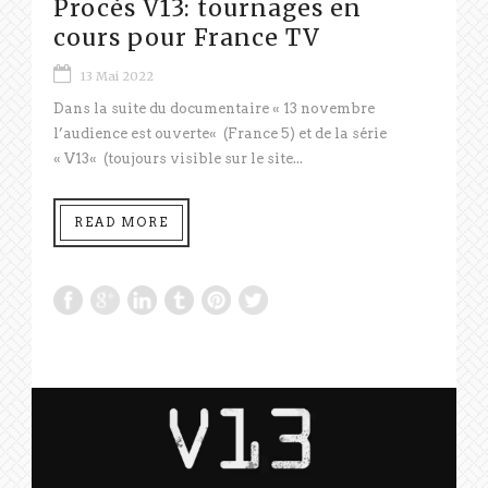
Procès V13: tournages en
cours pour France TV
13 Mai 2022
Dans la suite du documentaire « 13 novembre
l’audience est ouverte« (France 5) et de la série
« V13« (toujours visible sur le site...
READ MORE