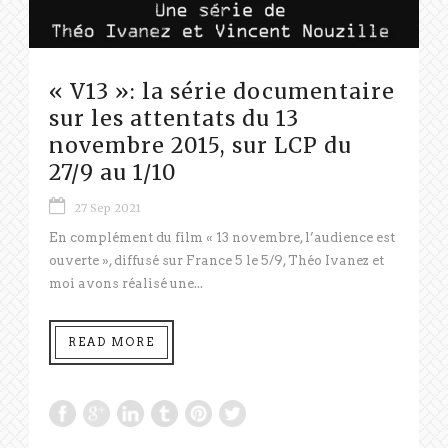
« V13 »: la série documentaire
sur les attentats du 13
novembre 2015, sur LCP du
27/9 au 1/10
27 Sep 2021
En complément du film « 13 novembre, l’audience est
ouverte », diffusé sur France 5 le 5/9, Théo Ivanez et
moi avons réalisé une...
READ MORE