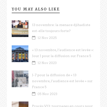
YOU MAY ALSO LIKE
13 novembre: la menace djihadiste
est-elle toujours forte?
12 Nov 2025
« 13 novembre, l’audience est levée »:
Jour J pour la diffusion sur France 5
12 Nov 2023
J-7 pour la diffusion de « 13
novembre, l’audience est levée » sur
France 5
05 Nov 2023
Procès V13: tournages en cours pour