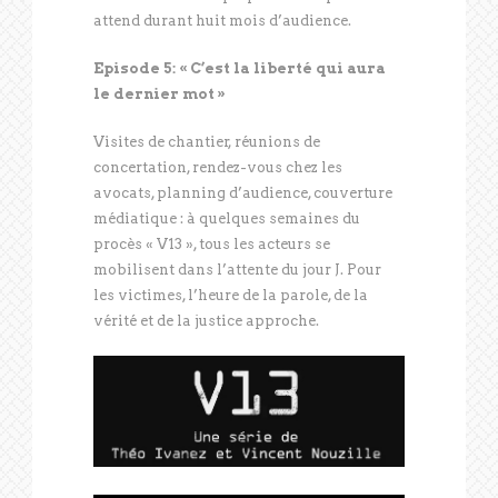
attend durant huit mois d’audience.
Episode 5: « C’est la liberté qui aura
le dernier mot »
Visites de chantier, réunions de
concertation, rendez-vous chez les
avocats, planning d’audience, couverture
médiatique : à quelques semaines du
procès « V13 », tous les acteurs se
mobilisent dans l’attente du jour J. Pour
les victimes, l’heure de la parole, de la
vérité et de la justice approche.