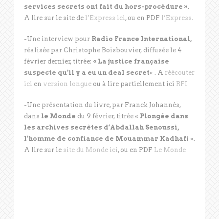
services secrets ont fait du hors-procédure »
.
A lire sur le site de
l’Express ici
, ou en PDF
l’Express.
-Une interview pour
Radio France International,
réalisée par Christophe Boisbouvier, diffusée le 4
février dernier, titrée:
« La justice française
suspecte qu’il y a eu un deal secret
« . A
réécouter
ici
en
version longue
ou à lire partiellement ici
RFI
-Une présentation du livre, par Franck Johannés,
dans
le Monde
du 9 février, titrée «
Plongée dans
les archives secrètes d’Abdallah Senoussi,
l’homme de confiance de Mouammar Kadhaf
i ».
A lire sur le
site du Monde ici
, ou en PDF
Le Monde