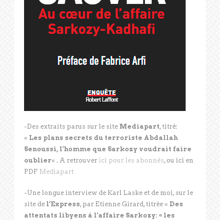
-Des extraits parus sur le site
Mediapart
, titré:
«
Les plans secrets du terroriste Abdallah
Senoussi, l’homme que Sarkozy voudrait faire
oublier
« . A retrouver
ici pour les abonnés
, ou ici en
PDF
Mediapart
-Une longue interview de Karl Laske et de moi, sur le
site de
l’Express
, par Etienne Girard, titrée «
Des
attentats libyens à l’affaire Sarkozy: « les