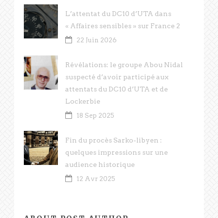
L’attentat du DC10 d’UTA dans
« Affaires sensibles » sur France 2
22 Juin 2026
Révélations: le groupe Abou Nidal
suspecté d’avoir participé aux
attentats du DC10 d’UTA et de
Lockerbie
18 Sep 2025
Fin du procès Sarko-libyen :
quelques impressions sur une
audience historique
12 Avr 2025