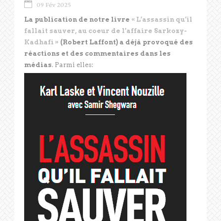
09 Fév 2025
La publication de notre livre
« L’assassin qu’il
fallait sauver, au coeur de l’affaire Sarkozy-
Kadhafi »
(Robert Laffont) a déjà provoqué des
réactions et des commentaires dans les
médias
. Parmi elles: