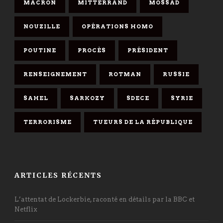
MACRON
MITTERRAND
MOSSAD
NOUZILLE
OPÉRATIONS HOMO
POUTINE
PROCÈS
PRÉSIDENT
RENSEIGNEMENT
ROTMAN
RUSSIE
SAHEL
SARKOZY
SDECE
SYRIE
TERRORISME
TUEURS DE LA RÉPUBLIQUE
ARTICLES RÉCENTS
L’attentat de Lockerbie, raconté en détails par la BBC et
Netflix