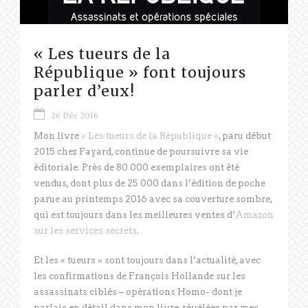
« Les tueurs de la
République » font toujours
parler d’eux!
26 Déc 2016
Mon livre
« Les tueurs de la République »
, paru début
2015 chez Fayard, continue de poursuivre sa vie
éditoriale. Près de 80 000 exemplaires ont été
vendus, dont plus de 25 000 dans l’édition de poche
parue au printemps 2016 avec sa couverture sombre,
qui est toujours dans les meilleures ventes d’
Amazon
sur les services secrets
.
Et les « tueurs » sont toujours dans l’actualité, avec
les confirmations de François Hollande sur les
assassinats ciblés – opérations Homo- dont je
parlais en détail dans mon livre, révélées par mes