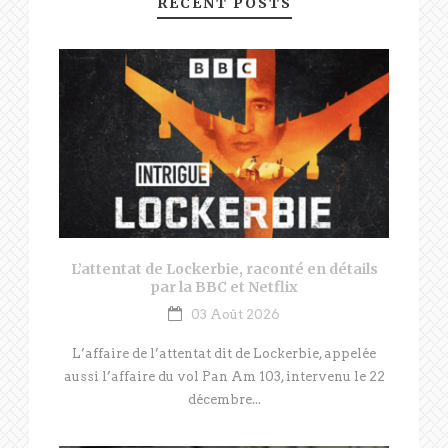
RECENT POSTS
L’attentat de Lockerbie, raconté en détails
par la BBC et Netflix
03 Août 2026
L’affaire de l’attentat dit de Lockerbie, appelée
aussi l’affaire du vol Pan Am 103, intervenu le 22
décembre...