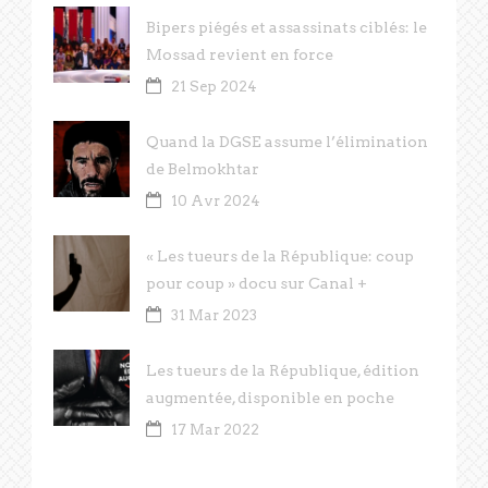
Bipers piégés et assassinats ciblés: le
Mossad revient en force
21 Sep 2024
Quand la DGSE assume l’élimination
de Belmokhtar
10 Avr 2024
« Les tueurs de la République: coup
pour coup » docu sur Canal +
31 Mar 2023
Les tueurs de la République, édition
augmentée, disponible en poche
17 Mar 2022