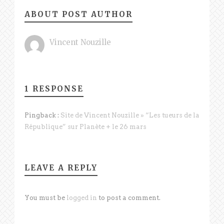
ABOUT POST AUTHOR
Vincent Nouzille
1 RESPONSE
Pingback :
Site de Vincent Nouzille » “Les tueurs de la
République” sur Planète + le 26 mars
LEAVE A REPLY
You must be
logged in
to post a comment.