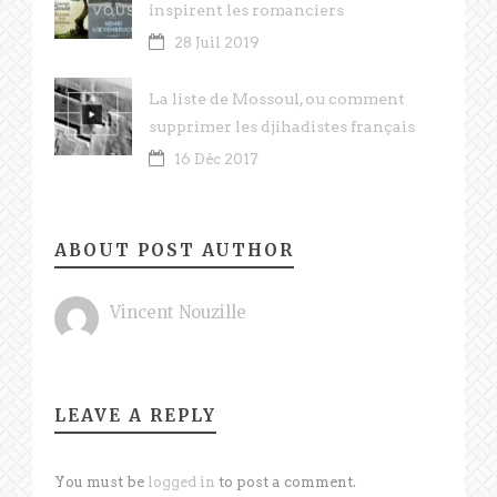
inspirent les romanciers
28 Juil 2019
La liste de Mossoul, ou comment
supprimer les djihadistes français
16 Déc 2017
ABOUT POST AUTHOR
Vincent Nouzille
LEAVE A REPLY
You must be
logged in
to post a comment.