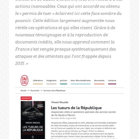
actions inavouables. Ceux qui ont accordé ou obtenu
le « permis de tuer » éclairent ici cette face sombre du
pouvoir. Cette édition largement augmentée nous
révèle ces opérations et qui elles visent. Grâce à de
nouveaux témoignages et à la reproduction de
documents inédits, elle nous apprend comment la
France s’est vengée presque systématiquement des
attaques et des attentats qui l’ont frappée depuis
2015. »