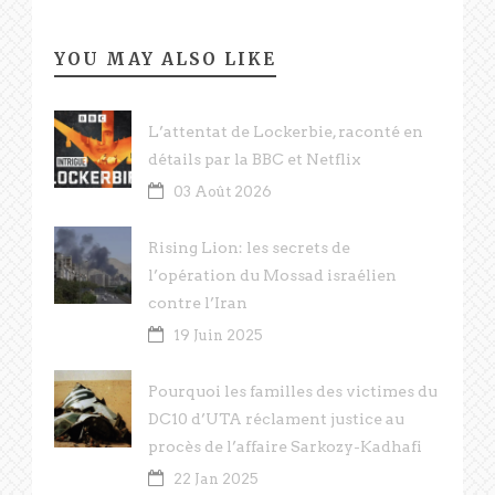
YOU MAY ALSO LIKE
L’attentat de Lockerbie, raconté en
détails par la BBC et Netflix
03 Août 2026
Rising Lion: les secrets de
l’opération du Mossad israélien
contre l’Iran
19 Juin 2025
Pourquoi les familles des victimes du
DC10 d’UTA réclament justice au
procès de l’affaire Sarkozy-Kadhafi
22 Jan 2025