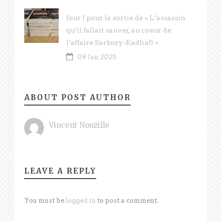
Jour J pour la sortie de « L’assassin
qu’il fallait sauver, au coeur de
l’affaire Sarkozy-Kadhafi »
09 Jan 2025
ABOUT POST AUTHOR
Vincent Nouzille
LEAVE A REPLY
You must be
logged in
to post a comment.