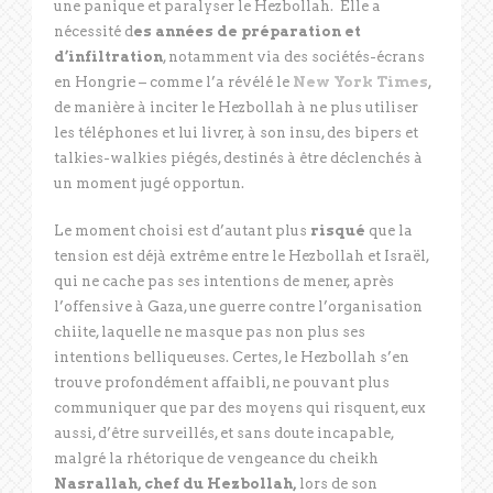
une panique et paralyser le Hezbollah. Elle a
nécessité d
es années de préparation et
d’infiltration
, notamment via des sociétés-écrans
en Hongrie – comme l’a révélé le
New York Times
,
de manière à inciter le Hezbollah à ne plus utiliser
les téléphones et lui livrer, à son insu, des bipers et
talkies-walkies piégés, destinés à être déclenchés à
un moment jugé opportun.
Le moment choisi est d’autant plus
risqué
que la
tension est déjà extrême entre le Hezbollah et Israël,
qui ne cache pas ses intentions de mener, après
l’offensive à Gaza, une guerre contre l’organisation
chiite, laquelle ne masque pas non plus ses
intentions belliqueuses. Certes, le Hezbollah s’en
trouve profondément affaibli, ne pouvant plus
communiquer que par des moyens qui risquent, eux
aussi, d’être surveillés, et sans doute incapable,
malgré la rhétorique de vengeance du cheikh
Nasrallah, chef du Hezbollah,
lors de son