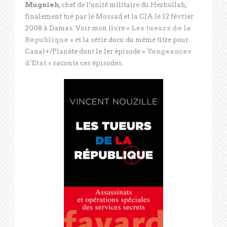
Mugnieh
, chef de l’unité militaire du Hezbollah,
finalement tué par le Mossad et la CIA le 12 février
2008 à Damas. Voir mon livre «
Les tueurs de la
République
» et la série docu du même titre pour
Canal+/Planète dont le 1er épisode «
Vengeances
d’Etat
» raconte ces épisodes.