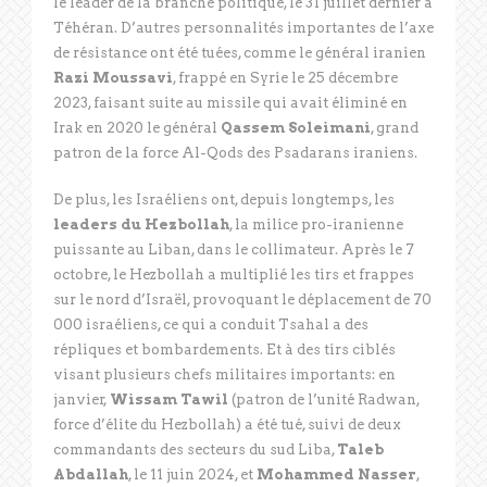
le leader de la branche politique, le 31 juillet dernier à
Téhéran. D’autres personnalités importantes de l’axe
de résistance ont été tuées, comme le général iranien
Razi Moussavi
, frappé en Syrie le 25 décembre
2023, faisant suite au missile qui avait éliminé en
Irak en 2020 le général
Qassem Soleimani
, grand
patron de la force Al-Qods des Psadarans iraniens.
De plus, les Israéliens ont, depuis longtemps, les
leaders du Hezbollah
, la milice pro-iranienne
puissante au Liban, dans le collimateur. Après le 7
octobre, le Hezbollah a multiplié les tirs et frappes
sur le nord d’Israël, provoquant le déplacement de 70
000 israéliens, ce qui a conduit Tsahal a des
répliques et bombardements. Et à des tirs ciblés
visant plusieurs chefs militaires importants: en
janvier,
Wissam Tawil
(patron de l’unité Radwan,
force d’élite du Hezbollah) a été tué, suivi de deux
commandants des secteurs du sud Liba,
Taleb
Abdallah
, le 11 juin 2024, et
Mohammed Nasser
,