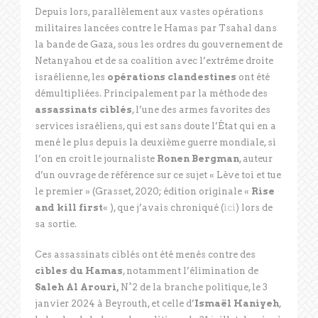
Depuis lors, parallèlement aux vastes opérations
militaires lancées contre le Hamas par Tsahal dans
la bande de Gaza, sous les ordres du gouvernement de
Netanyahou et de sa coalition avec l’extrême droite
israélienne, les
opérations clandestines
ont été
démultipliées. Principalement par la méthode des
assassinats ciblés
, l’une des armes favorites des
services israéliens, qui est sans doute l’État qui en a
mené le plus depuis la deuxième guerre mondiale, si
l’on en croit le journaliste
Ronen Bergman
, auteur
d’un ouvrage de référence sur ce sujet « Lève toi et tue
le premier » (Grasset, 2020; édition originale «
Rise
and kill first
« ), que j’avais chroniqué (
ici
) lors de
sa sortie.
Ces assassinats ciblés ont été menés contre des
cibles du Hamas
, notamment l’élimination de
Saleh Al Arouri,
N°2 de la branche politique, le 3
janvier 2024 à Beyrouth, et celle d’
Ismaël Haniyeh
,