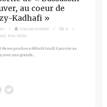
auver, au coeur de
ozy-Kadhafi »
sme
/
Vincent Nouzille
/
0
/
assé
,
Post Slider
t de ses proches a débuté lundi 6 janvier au
, avec une grande...