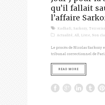
qu’il fallait s
l’affaire Sark
Kadhafi
,
Sarkozy
,
Terrori
Actualité
,
All
,
Livre
,
Non cl
Le procès de Nicolas Sarkozy e
tribunal correctionnel de Paris
READ MORE