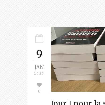
9
JAN
2025
0
Jour J pour la 