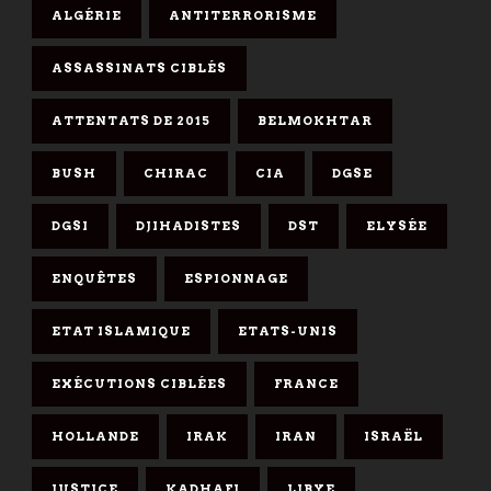
ALGÉRIE
ANTITERRORISME
ASSASSINATS CIBLÉS
ATTENTATS DE 2015
BELMOKHTAR
BUSH
CHIRAC
CIA
DGSE
DGSI
DJIHADISTES
DST
ELYSÉE
ENQUÊTES
ESPIONNAGE
ETAT ISLAMIQUE
ETATS-UNIS
EXÉCUTIONS CIBLÉES
FRANCE
HOLLANDE
IRAK
IRAN
ISRAËL
JUSTICE
KADHAFI
LIBYE