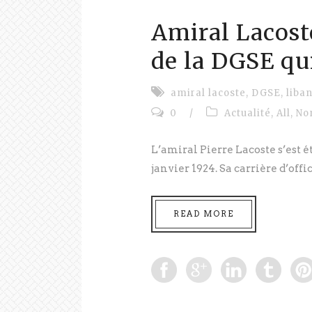
Amiral Lacost
de la DGSE qu
amiral lacoste
,
DGSE
,
liba
0
/
Actualité
,
All
,
No
L’amiral Pierre Lacoste s’est éte
janvier 1924. Sa carrière d’offici
READ MORE