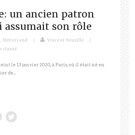
e: un ancien patron
i assumait son rôle
n
,
Mitterrand
/
Vincent Nouzille
/
n classé
int le 13 janvier 2020, à Paris, où il était né en
er de...