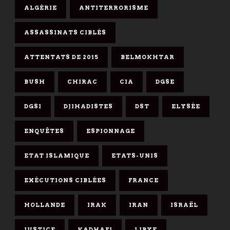
ALGÉRIE
ANTITERRORISME
ASSASSINATS CIBLÉS
ATTENTATS DE 2015
BELMOKHTAR
BUSH
CHIRAC
CIA
DGSE
DGSI
DJIHADISTES
DST
ELYSÉE
ENQUÊTES
ESPIONNAGE
ETAT ISLAMIQUE
ETATS-UNIS
EXÉCUTIONS CIBLÉES
FRANCE
HOLLANDE
IRAK
IRAN
ISRAËL
JUSTICE
KADHAFI
LIBYE