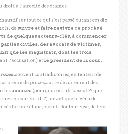
du droit, à l’atrocité des drames.
xhaustif sur tout ce qui s’est passé durant ces dix
hoisi de
suivre et faire revivre ce procès à
rts de quelques acteurs-clés, à commencer
parties civiles, des avocats de victimes,
insi que les magistrats, dont les trois
ant l’accusation) et
le président de la cour.
roles
, souvent contradictoires, en tentant de
ssus même du procès, sur le dévoilement des
t les
accusés
(pourquoi ont-ils basculé? que
eines encourent-ils?) autant que le vécu de
rocès fut une étape, parfois douloureuse, de leur
s,