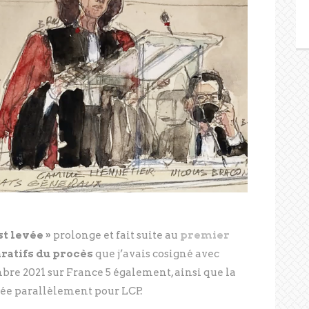
t levée »
prolonge et fait suite au
premier
ratifs du procès
que j’avais cosigné avec
bre 2021 sur France 5 également, ainsi que la
isée parallèlement pour LCP.