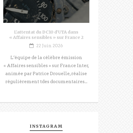
L’attentat du DC10 d’UTA dans
« Affaires sensibles » sur France 2
22 Juin 2026
L’équipe de la célèbre émission
« Affaires sensibles » sur France Inter,
animée par Patrice Drouelle, réalise
régulièrement tdes documentaires...
INSTAGRAM