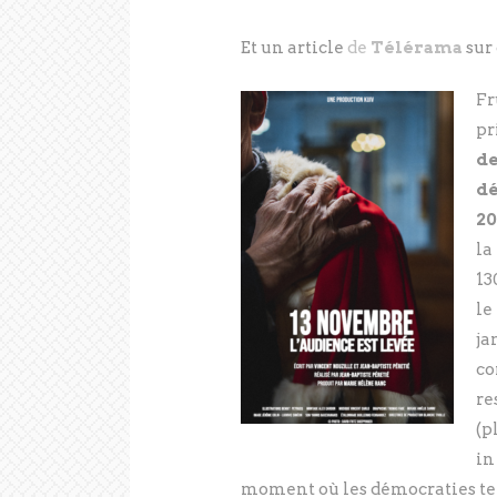
Et un article
de
Télérama
sur 
Fr
pr
de
dé
20
la
13
le
ja
co
re
(p
in
moment où les démocraties t