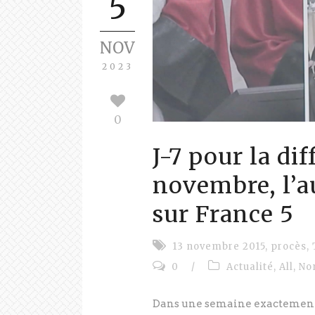
5
NOV
2023
0
J-7 pour la di
novembre, l’a
sur France 5
13 novembre 2015
,
procès
,
0
/
Actualité
,
All
,
No
Dans une semaine exactemen