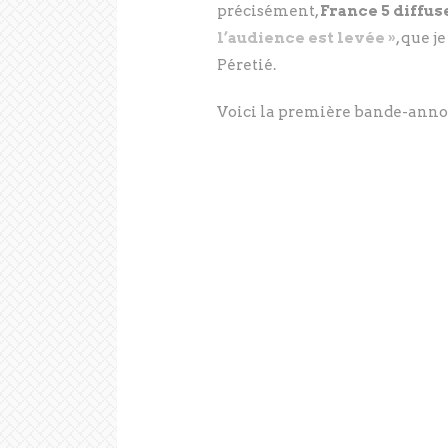
précisément,
France 5 diffu
l’audience est levée »
, que j
Péretié.
Voici la première bande-annon