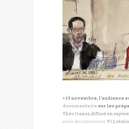
« 13 novembre, l’audience es
documentaire
sur les prépa
Théo Ivanez, diffusé en septem
série documentaire
V13
, réal