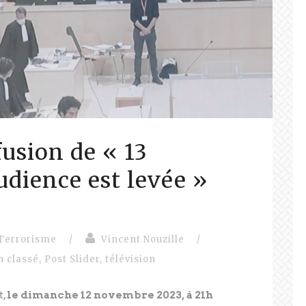
ffusion de « 13
udience est levée »
Terrorisme
/
Vincent Nouzille
/
n classé
,
Post Slider
,
télévision
t,
le dimanche 12 novembre 2023, à 21h