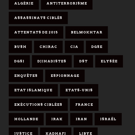
ALGÉRIE
ANTITERRORISME
ASSASSINATS CIBLÉS
ATTENTATS DE 2015
BELMOKHTAR
BUSH
CHIRAC
CIA
DGSE
DGSI
DJIHADISTES
DST
ELYSÉE
ENQUÊTES
ESPIONNAGE
ETAT ISLAMIQUE
ETATS-UNIS
EXÉCUTIONS CIBLÉES
FRANCE
HOLLANDE
IRAK
IRAN
ISRAËL
JUSTICE
KADHAFI
LIBYE