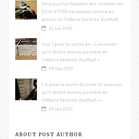
Pourquoi les familles des victimes du
DC10 d’UTA réclament justice au
procès de l’affaire Sarkozy-Kadhafi
22 Jan 2025
Jour J pour la sortie de « L’assassin
qu’il fallait sauver, au coeur de
l’affaire Sarkozy-Kadhafi »
09 Jan 2025
J-4 pour la sortie du livre «L’assassin
qu’il fallait sauver, au coeur de
l’affaire Sarkozy-Kadhafi »»
05 Jan 2025
ABOUT POST AUTHOR