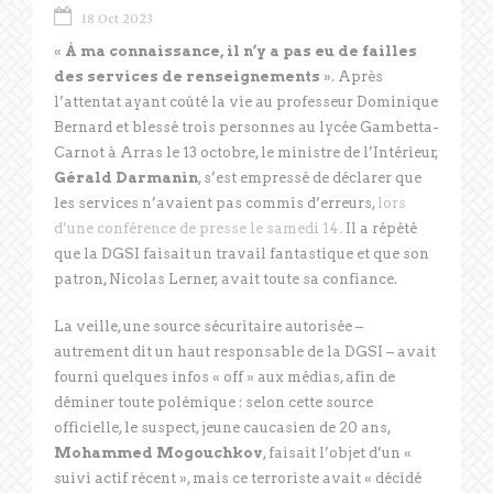
18 Oct 2023
«
À ma connaissance, il n’y a pas eu de failles
des services de renseignements
». Après
l’attentat ayant coûté la vie au professeur Dominique
Bernard et blessé trois personnes au lycée Gambetta-
Carnot à Arras le 13 octobre, le ministre de l’Intérieur,
Gérald Darmanin
, s’est empressé de déclarer que
les services n’avaient pas commis d’erreurs,
lors
d’une conférence de presse le samedi 14.
Il a répété
que la DGSI faisait un travail fantastique et que son
patron, Nicolas Lerner, avait toute sa confiance.
La veille, une source sécuritaire autorisée –
autrement dit un haut responsable de la DGSI – avait
fourni quelques infos « off » aux médias, afin de
déminer toute polémique : selon cette source
officielle, le suspect, jeune caucasien de 20 ans,
Mohammed Mogouchkov
, faisait l’objet d’un «
suivi actif récent », mais ce terroriste avait « décidé