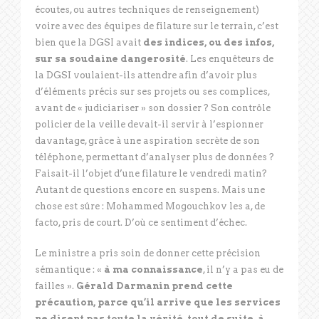
écoutes, ou autres techniques de renseignement)
voire avec des équipes de filature sur le terrain, c’est
bien que la DGSI avait
des indices, ou des infos,
sur sa soudaine dangerosité
. Les enquêteurs de
la DGSI voulaient-ils attendre afin d’avoir plus
d’éléments précis sur ses projets ou ses complices,
avant de « judiciariser » son dossier ? Son contrôle
policier de la veille devait-il servir à l’espionner
davantage, grâce à une aspiration secrète de son
téléphone, permettant d’analyser plus de données ?
Faisait-il l’objet d’une filature le vendredi matin?
Autant de questions encore en suspens. Mais une
chose est sûre : Mohammed Mogouchkov les a, de
facto, pris de court. D’où ce sentiment d’échec.
Le ministre a pris soin de donner cette précision
sémantique : «
à ma connaissance
, il n’y a pas eu de
failles ».
Gérald Darmanin prend cette
précaution, parce qu’il arrive que les services
ne disent pas toute la vérité, tout de suite, à