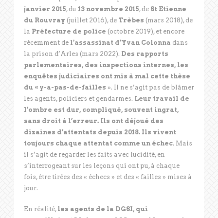
janvier 2015
, du
13 novembre 2015
, de
St Etienne
du Rouvray
(juillet 2016), de
Trèbes
(mars 2018), de
la
Préfecture de police
(octobre 2019), et encore
récemment de
l’assassinat d’Yvan Colonna
dans
la prison d’Arles (mars 2022).
Des rapports
parlementaires, des inspections internes, les
enquêtes judiciaires ont mis à mal cette thèse
du « y-a-pas-de-failles
». Il ne s’agit pas de blâmer
les agents, policiers et gendarmes.
Leur travail de
l’ombre est dur, compliqué, souvent ingrat,
sans droit à l’erreur. Ils ont déjoué des
dizaines d’attentats depuis 2018. Ils vivent
toujours chaque attentat comme un échec
. Mais
il s’agit de regarder les faits avec lucidité, en
s’interrogeant sur les leçons qui ont pu, à chaque
fois, être tirées des « échecs » et des « failles » mises à
jour.
En réalité,
les agents de la DGSI, qui