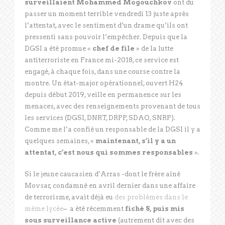
surveillaient Mohammed Mogouchkov
ont du
passer un moment terrible vendredi 13 juste après
l’attentat, avec le sentiment d’un drame qu’ils ont
pressenti sans pouvoir l’empêcher. Depuis que la
DGSI a été promue «
chef de file
» de la lutte
antiterroriste en France mi-2018, ce service est
engagé, à chaque fois, dans une course contre la
montre. Un état-major opérationnel, ouvert H24
depuis début 2019, veille en permanence sur les
menaces, avec des renseignements provenant de tous
les services (DGSI, DNRT, DRPP, SDAO, SNRP).
Comme me l’a confié un responsable de la DGSI il y a
quelques semaines, «
maintenant, s’il y a un
attentat, c’est nous qui sommes responsables
».
Si le jeune caucasien d’Arras -dont le frère aîné
Movsar, condamné en avril dernier dans une affaire
de terrorisme, avait déjà eu
des problèmes dans le
même lycée
– a été récemment
fiché S, puis mis
sous surveillance active
(autrement dit avec des