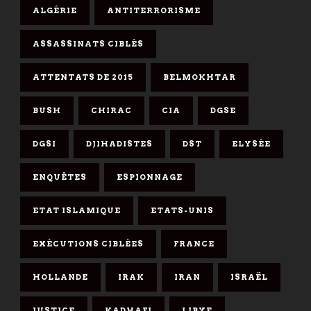
ALGÉRIE
ANTITERRORISME
ASSASSINATS CIBLÉS
ATTENTATS DE 2015
BELMOKHTAR
BUSH
CHIRAC
CIA
DGSE
DGSI
DJIHADISTES
DST
ELYSÉE
ENQUÊTES
ESPIONNAGE
ETAT ISLAMIQUE
ETATS-UNIS
EXÉCUTIONS CIBLÉES
FRANCE
HOLLANDE
IRAK
IRAN
ISRAËL
JUSTICE
KADHAFI
LIBYE