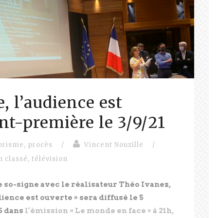
, l’audience est
nt-première le 3/9/21
rorisme
,
procès
/
Vincent Nouzille
/
n classé
,
télévision
 so-signe avec le réalisateur Théo Ivanez,
dience est ouverte » sera diffusé le 5
5 dans
l’émission « Le monde en face » à 21h,