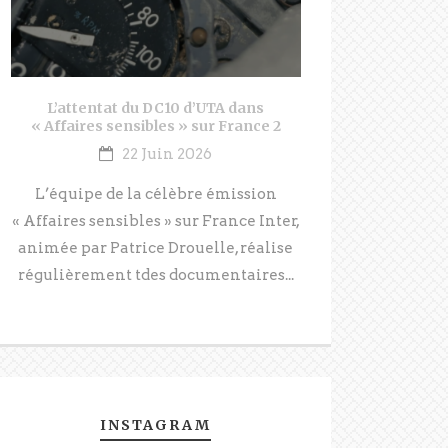
L’attentat du DC10 d’UTA dans
« Affaires sensibles » sur France 2
22 Juin 2026
L’équipe de la célèbre émission
« Affaires sensibles » sur France Inter,
animée par Patrice Drouelle, réalise
régulièrement tdes documentaires...
INSTAGRAM