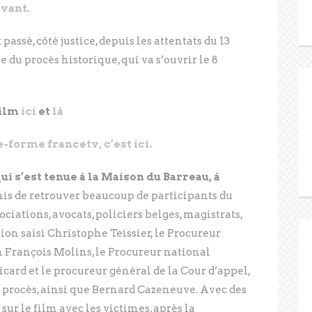
avant
.
 passé, côté justice, depuis les attentats du 13
e du procès historique, qui va s’ouvrir le 8
film
ici
et
là
e-forme francetv, c’est ici.
i s’est tenue à la Maison du Barreau, à
mis de retrouver beaucoup de participants du
iations, avocats, policiers belges, magistrats,
ion saisi Christophe Teissier, le Procureur
n François Molins, le Procureur national
icard et le procureur général de la Cour d’appel,
 procès, ainsi que Bernard Cazeneuve. Avec des
ur le film avec les victimes, après la