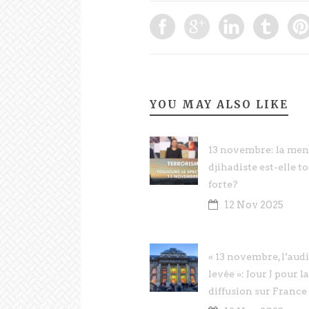
YOU MAY ALSO LIKE
13 novembre: la me
djihadiste est-elle t
forte?
12 Nov 2025
« 13 novembre, l’aud
levée »: Jour J pour la
diffusion sur France