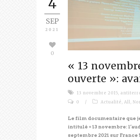
4
SEP
2021
0
« 13 novembre
ouverte »: ava
13 novembre 2015
,
antiter
0
/
Actualité
,
All
,
No
Le film documentaire que je
intitulé « 13 novembre: l’au
septembre 2021 sur France 