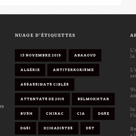
NUAGE D’ÉTIQUETTES
A
L’
13 NOVEMBRE 2015
ABAAOUD
la
L’
ALGÉRIE
ANTITERRORISME
se
ASSASSINATS CIBLÉS
Vi
am
ATTENTATS DE 2015
BELMOKHTAR
es
In
BUSH
CHIRAC
CIA
DGSE
l’
DGSI
DJIHADISTES
DST
Re
« 