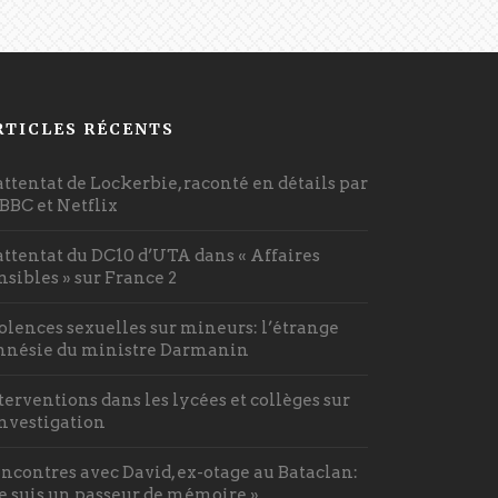
RTICLES RÉCENTS
attentat de Lockerbie, raconté en détails par
 BBC et Netflix
attentat du DC10 d’UTA dans « Affaires
nsibles » sur France 2
olences sexuelles sur mineurs: l’étrange
nésie du ministre Darmanin
terventions dans les lycées et collèges sur
investigation
ncontres avec David, ex-otage au Bataclan:
Je suis un passeur de mémoire »