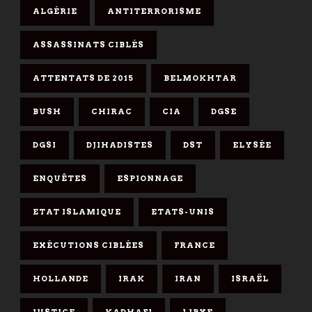
ALGÉRIE
ANTITERRORISME
ASSASSINATS CIBLÉS
ATTENTATS DE 2015
BELMOKHTAR
BUSH
CHIRAC
CIA
DGSE
DGSI
DJIHADISTES
DST
ELYSÉE
ENQUÊTES
ESPIONNAGE
ETAT ISLAMIQUE
ETATS-UNIS
EXÉCUTIONS CIBLÉES
FRANCE
HOLLANDE
IRAK
IRAN
ISRAËL
JUSTICE
KADHAFI
LIBYE