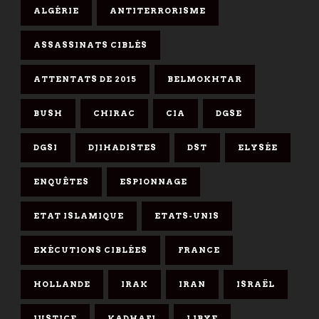
ALGÉRIE
ANTITERRORISME
ASSASSINATS CIBLÉS
ATTENTATS DE 2015
BELMOKHTAR
BUSH
CHIRAC
CIA
DGSE
DGSI
DJIHADISTES
DST
ELYSÉE
ENQUÊTES
ESPIONNAGE
ETAT ISLAMIQUE
ETATS-UNIS
EXÉCUTIONS CIBLÉES
FRANCE
HOLLANDE
IRAK
IRAN
ISRAËL
JUSTICE
KADHAFI
LIBYE