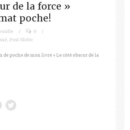
ur de la force »
rmat poche!
ouzille
/
0
/
assé
,
Post Slider
tion de poche de mon livre « Le côté obscur de la