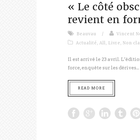
« Le côté obsc
revient en fo
Beauvau
/
Vincent N
Actualité
,
All
,
Livre
,
Non cl
Il est arrivé le 23 avril. L’édi
force, enquête sur les dérives...
READ MORE