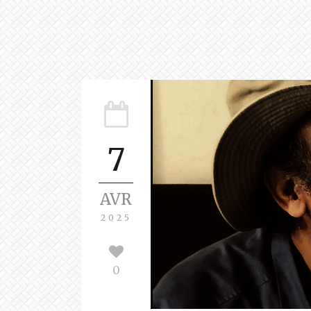
7
AVR
2025
0