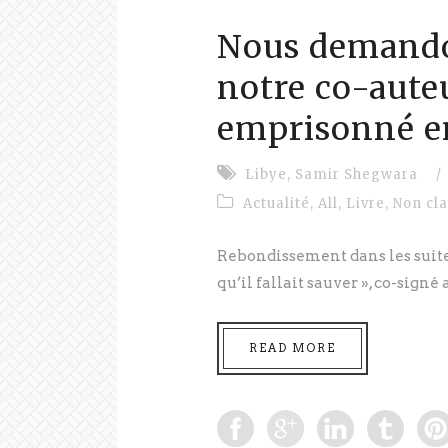
Nous demandon
notre co-aute
emprisonné e
Libye
,
Samir Shegwara
/
Actualité
,
All
,
Livre
,
Non cl
Rebondissement dans les suites
qu’il fallait sauver », co-signé 
READ MORE