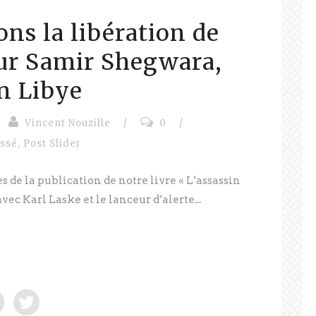
s la libération de
ur Samir Shegwara,
n Libye
Vincent Nouzille
/
0
/
assé
,
Post Slider
 de la publication de notre livre « L’assassin
avec Karl Laske et le lanceur d’alerte...