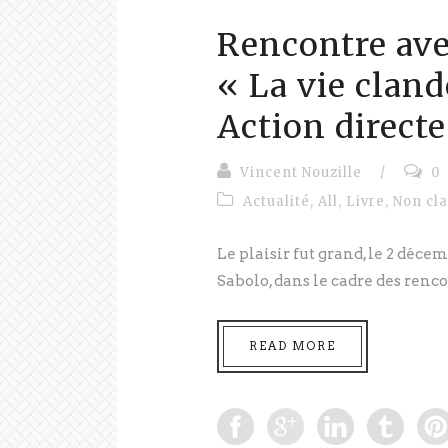
Rencontre ave
« La vie cland
Action direct
Vincent Nouzille
/
0
Actualité
,
All
,
Livre
,
Non cl
Le plaisir fut grand, le 2 déc
Sabolo, dans le cadre des rencon
READ MORE