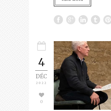
4
DÉC
2022
0