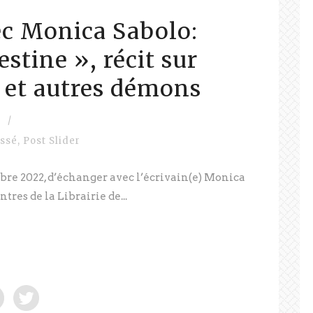
c Monica Sabolo:
estine », récit sur
e et autres démons
/
assé
,
Post Slider
embre 2022, d’échanger avec l’écrivain(e) Monica
tres de la Librairie de...