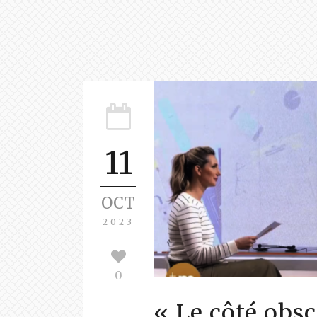
11
OCT
2023
0
« Le côté obsc