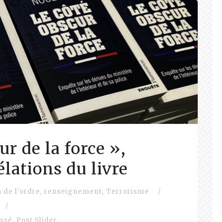
ur de la force »,
lations du livre
 de l'ordre
,
renseignement
,
Terrorisme
/
/
assé
,
Post Slider