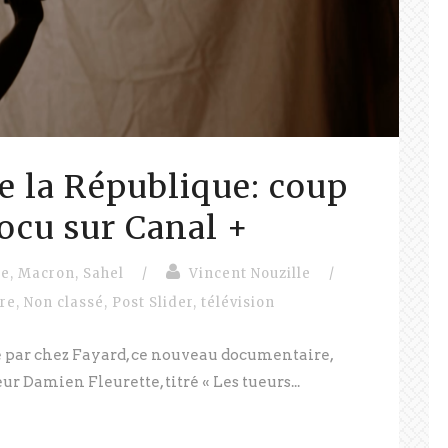
de la République: coup
ocu sur Canal +
de
,
Macron
,
Sahel
/
Vincent Nouzille
/
vre
,
Non classé
,
Post Slider
,
télévision
par chez Fayard, ce nouveau documentaire,
ur Damien Fleurette, titré « Les tueurs...