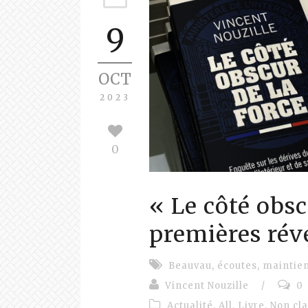
9
OCT
2023
0
« Le côté obsc
premières révé
Beauvau
,
écoutes
,
maintien
Vincent Nouzille
/
0
Actualité
,
All
,
Livre
,
Non cl