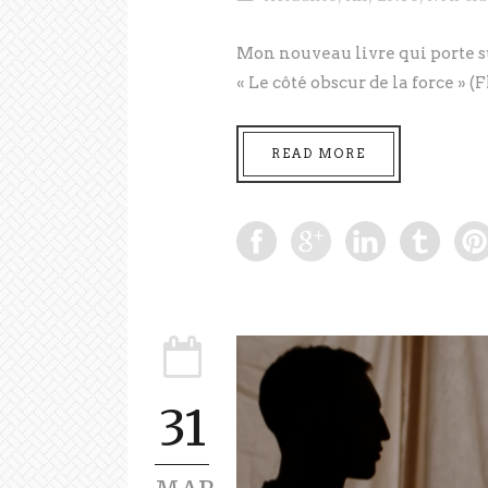
Mon nouveau livre qui porte sur
« Le côté obscur de la force » (
READ MORE
31