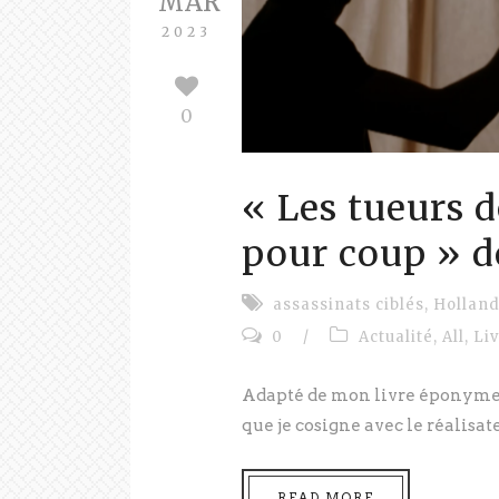
MAR
2023
0
« Les tueurs 
pour coup » d
assassinats ciblés
,
Hollan
0
/
Actualité
,
All
,
Li
Adapté de mon livre éponyme 
que je cosigne avec le réalisate
READ MORE