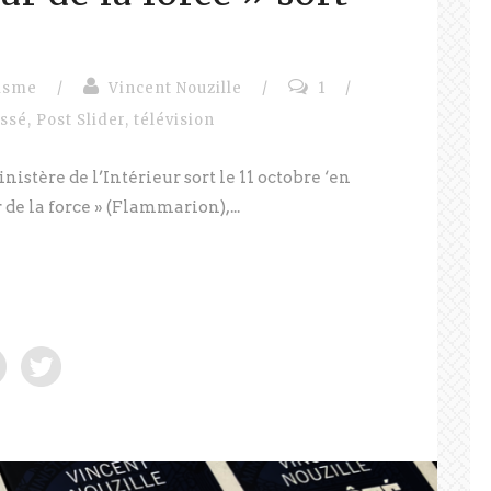
isme
/
Vincent Nouzille
/
1
/
assé
,
Post Slider
,
télévision
istère de l’Intérieur sort le 11 octobre ‘en
r de la force » (Flammarion),...