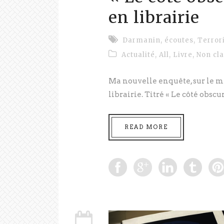
en librairie
Darmanin
,
écoutes
,
Terror
Actualité
,
All
,
Livre
,
Non cl
Ma nouvelle enquête, sur le min
librairie. Titré « Le côté obscu
READ MORE