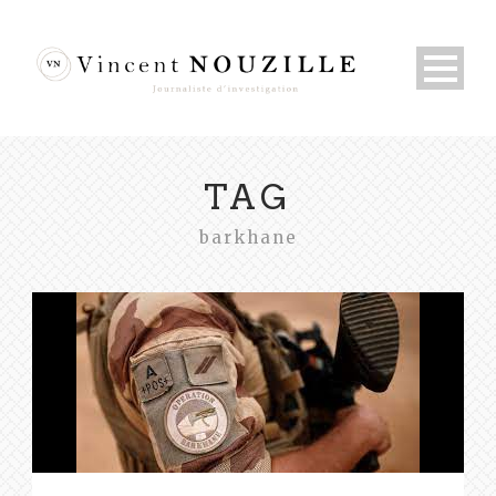
TAG
barkhane