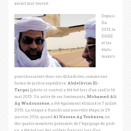
aurait mal tourné.
Depuis
fin
2013, la
DGSE
et les
états-
majors
pourchassaient donc ces djihadistes, comme une
forme de justice expéditive.
Abdelkrim El-
Targui
(photo ci-contre) a été tué lors d’un raid le 16
mai 2015. Un autre de ses lieutenants,
Mohamed Ali
Ag Wadoussène
, a été également éliminé le 7 juillet
2015. La traque a franchi une nouvelle étape, le 29
janvier 2016, quand
Al Hassan Ag Toukassa
, un
des quatre membres présumés de l’équipage du pick-
up, a été tué par des soldats français lors d’un