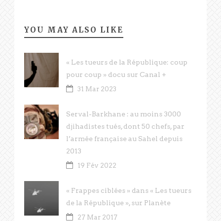
YOU MAY ALSO LIKE
« Les tueurs de la République: coup
pour coup » docu sur Canal +
31 Mar 2023
Serval-Barkhane : au moins 3000
djihadistes tués, dont 50 chefs, par
l’armée française au Sahel depuis
2013
19 Fév 2022
« Frappes ciblées » dans « Les tueurs
de la République », sur Planète
27 Mar 2017