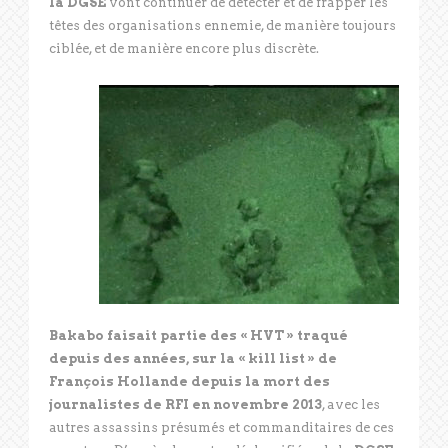
la DGSE
vont continuer de détecter et de frapper les
têtes des organisations ennemie, de manière toujours
ciblée, et de manière encore plus discrète.
Bakabo faisait partie des « HVT » traqué
depuis des années, sur la « kill list » de
François Hollande depuis la mort des
journalistes de RFI en novembre 2013
, avec les
autres assassins présumés et commanditaires de ces