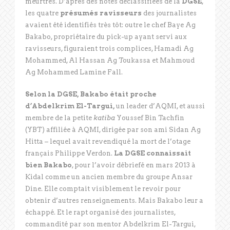
meurtres. D’après des notes déclassifiées de la
DGSE
,
les quatre
présumés ravisseurs
des journalistes
avaient été identifiés très tôt: outre le chef Baye Ag
Bakabo, propriétaire du pick-up ayant servi aux
ravisseurs, figuraient trois complices, Hamadi Ag
Mohammed, Al Hassan Ag Toukassa et Mahmoud
Ag Mohammed Lamine Fall.
Selon la DGSE, Bakabo était proche
d’Abdelkrim El-Targui,
un leader d’AQMI, et aussi
membre de la petite
katiba
Youssef Bin Tachfin
(YBT) affiliée à AQMI, dirigée par son ami Sidan Ag
Hitta – lequel avait revendiqué la mort de l’otage
français Philippe Verdon.
La DGSE connaissait
bien Bakabo
, pour l’avoir débriefé en mars 2013 à
Kidal comme un ancien membre du groupe Ansar
Dine. Elle comptait visiblement le revoir pour
obtenir d’autres renseignements. Mais Bakabo leur a
échappé. Et le rapt organisé des journalistes,
commandité par son mentor Abdelkrim El-Targui,