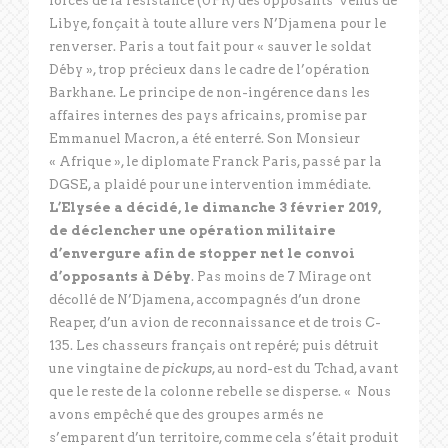
forces de la résistance (UFR) des opposants venus de
Libye, fonçait à toute allure vers N’Djamena pour le
renverser. Paris a tout fait pour « sauver le soldat
Déby », trop précieux dans le cadre de l’opération
Barkhane. Le principe de non-ingérence dans les
affaires internes des pays africains, promise par
Emmanuel Macron, a été enterré. Son Monsieur
« Afrique », le diplomate Franck Paris, passé par la
DGSE, a plaidé pour une intervention immédiate.
L’Elysée a décidé, le dimanche 3 février 2019,
de déclencher une opération militaire
d’envergure afin de stopper net le convoi
d’opposants à Déby
. Pas moins de 7 Mirage ont
décollé de N’Djamena, accompagnés d’un drone
Reaper, d’un avion de reconnaissance et de trois C-
135. Les chasseurs français ont repéré; puis détruit
une vingtaine de
pickups
, au nord-est du Tchad, avant
que le reste de la colonne rebelle se disperse. « Nous
avons empêché que des groupes armés ne
s’emparent d’un territoire, comme cela s’était produit