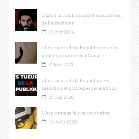
Quand la DGSE assume l’élimination
de Belmokhtar
10 Avr 2024
« Les tueurs de la République: coup
pour coup » docu sur Canal +
31 Mar 2023
« Les tueurs de la République »,
réédition et nouvelles révélations
25 Sep 2020
L’espionnage fait sa révolution
06 Août 2020