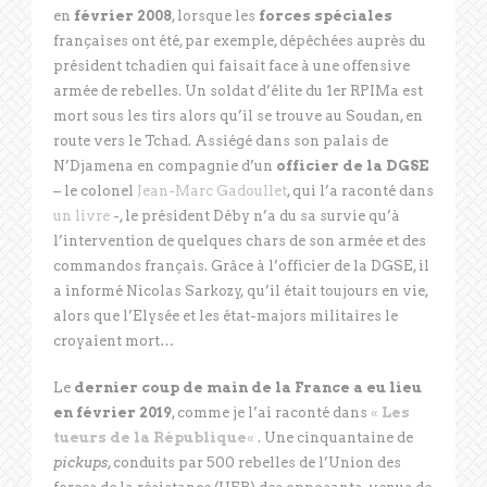
en
février 2008
, lorsque les
forces spéciales
françaises ont été, par exemple, dépêchées auprès du
président tchadien qui faisait face à une offensive
armée de rebelles. Un soldat d’élite du 1
er
RPIMa est
mort sous les tirs alors qu’il se trouve au Soudan, en
route vers le Tchad. Assiégé dans son palais de
N’Djamena en compagnie d’un
officier de la DGSE
– le colonel
Jean-Marc Gadoullet
, qui l’a raconté dans
un livre
-, le président Déby n’a du sa survie qu’à
l’intervention de quelques chars de son armée et des
commandos français. Grâce à l’officier de la DGSE, il
a informé Nicolas Sarkozy, qu’il était toujours en vie,
alors que l’Elysée et les état-majors militaires le
croyaient mort…
Le
dernier coup de main de la France a eu lieu
en février 2019
, comme je l’ai raconté dans
«
Les
tueurs de la République
«
. Une cinquantaine de
pickups
, conduits par 500 rebelles de l’Union des