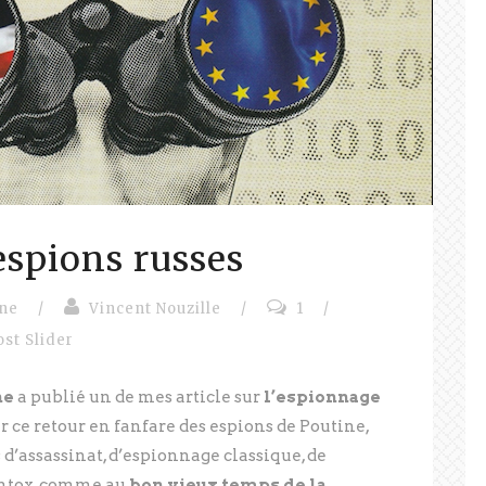
espions russes
ine
/
Vincent Nouzille
/
1
/
ost Slider
ne
a publié un de mes article sur
l’espionnage
r ce retour en fanfare des espions de Poutine,
 d’assassinat, d’espionnage classique, de
intox, comme au
bon vieux temps de la