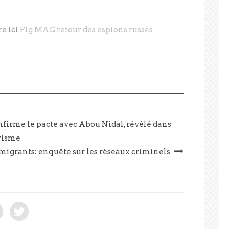
re ici
Fig MAG retour des espions russes
nfirme le pacte avec Abou Nidal, révélé dans
orisme
 migrants: enquête sur les réseaux criminels