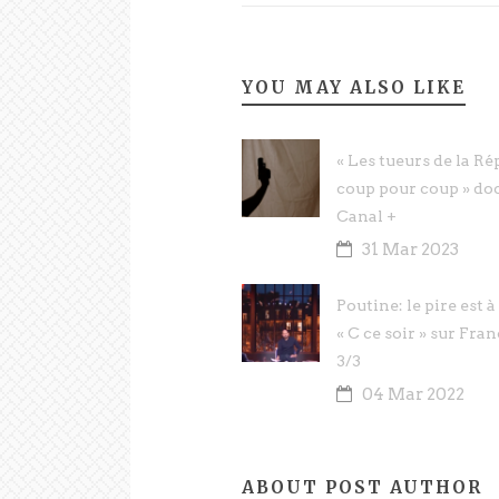
YOU MAY ALSO LIKE
« Les tueurs de la Ré
coup pour coup » do
Canal +
31 Mar 2023
Poutine: le pire est 
« C ce soir » sur Fran
3/3
04 Mar 2022
ABOUT POST AUTHOR