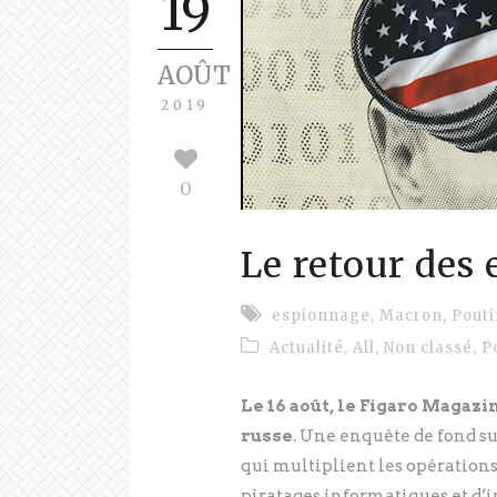
19
AOÛT
2019
0
Le retour des 
espionnage
,
Macron
,
Pout
Actualité
,
All
,
Non classé
,
P
Le 16 août, le Figaro Magazi
russe
. Une enquête de fond su
qui multiplient les opérations
piratages informatiques et d’