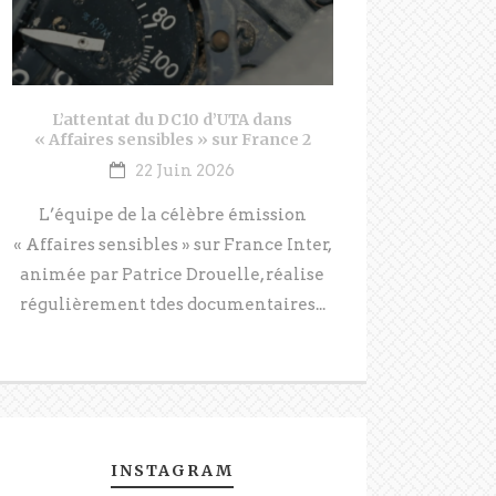
L’attentat du DC10 d’UTA dans
« Affaires sensibles » sur France 2
22 Juin 2026
L’équipe de la célèbre émission
« Affaires sensibles » sur France Inter,
animée par Patrice Drouelle, réalise
régulièrement tdes documentaires...
INSTAGRAM