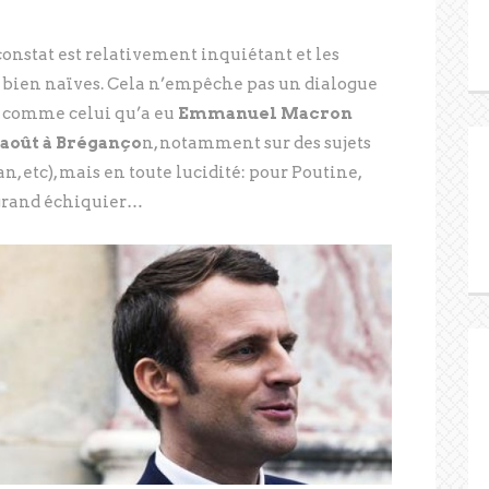
constat est relativement inquiétant et les
 bien naïves. Cela n’empêche pas un dialogue
», comme celui qu’a eu
Emmanuel Macron
 août à Bréganço
n, notamment sur des sujets
n, etc), mais en toute lucidité: pour Poutine,
 grand échiquier…