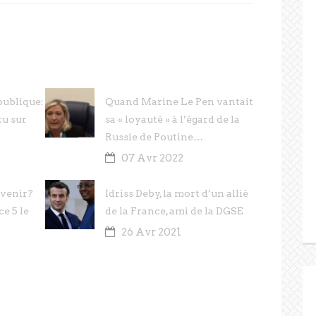
publique:
Quand Marine Le Pen vantait
cu sur
sa « loyauté » à l’égard de la
Russie de Poutine…
07 Avr 2022
à venir?
Idriss Deby, la mort d’un allié
ce 5 le
de la France, ami de la DGSE
26 Avr 2021