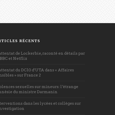
RTICLES RÉCENTS
attentat de Lockerbie, raconté en détails par
 BBC et Netflix
attentat du DC10 d’UTA dans « Affaires
nsibles » sur France 2
olences sexuelles sur mineurs: l’étrange
nésie du ministre Darmanin
terventions dans les lycées et collèges sur
investigation