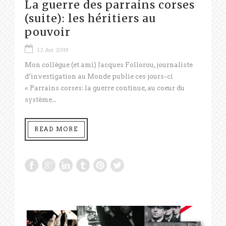
La guerre des parrains corses
(suite): les héritiers au
pouvoir
12 Avr 2019
Mon collègue (et ami) Jacques Follorou, journaliste
d’investigation au Monde publie ces jours-ci
« Parrains corses: la guerre continue, au coeur du
système...
READ MORE