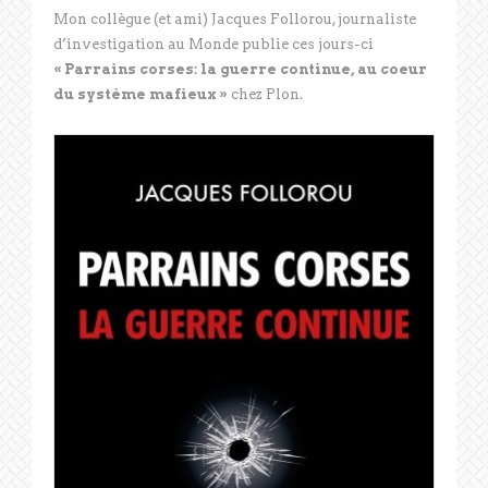
Mon collègue (et ami) Jacques Follorou, journaliste
d’investigation au Monde publie ces jours-ci
« Parrains corses: la guerre continue, au coeur
du système mafieux »
chez Plon.