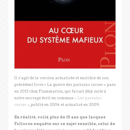
Il s’agit de la version actualisée et enrichie de son
précédent livre « La guerre des parrains corses » paru
en 2013 chez Flammarion, qui faisait déjà suite à
notre ouvrage écrit en commun
« Les parrains
corses »
, publié en 2004 et actualisé en 2009.
En réalité, voilà plus de 15 ans que Jacques
Follorou enquête sur ce sujet sensible, celui de