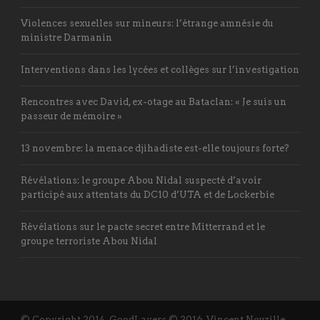
Violences sexuelles sur mineurs: l’étrange amnésie du
ministre Darmanin
Interventions dans les lycées et collèges sur l’investigation
Rencontres avec David, ex-otage au Bataclan: « Je suis un
passeur de mémoire »
13 novembre: la menace djihadiste est-elle toujours forte?
Révélations: le groupe Abou Nidal suspecté d’avoir
participé aux attentats du DC10 d’UTA et de Lockerbie
Révélations sur le pacte secret entre Mitterrand et le
groupe terroriste Abou Nidal
© Copyright 2014, GoodLayers © 2016, Vincent Nouzille