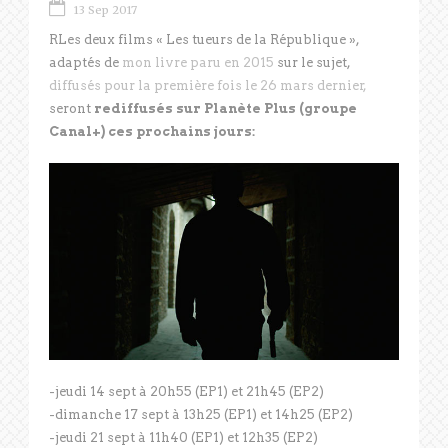
13 Sep 2017
RLes deux films « Les tueurs de la République »,
adaptés de
mon livre paru en 2015
sur le sujet,
diffusés pour la première fois le 26 mars dernier,
seront
rediffusés sur Planète Plus (groupe
Canal+) ces prochains jours:
-jeudi 14 sept à 20h55 (EP1) et 21h45 (EP2)
-dimanche 17 sept à 13h25 (EP1) et 14h25 (EP2)
-jeudi 21 sept à 11h40 (EP1) et 12h35 (EP2)