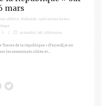
26 mars
ons ciblées
,
Hollande
,
opérations homo
,
blique
3
/
Actualité
,
All
,
télévision
s Tueurs de la république » (Fayard), je ne
 les assassinats ciblés et...