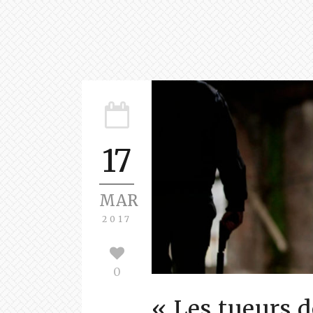
17
MAR
2017
0
« Les tueurs d