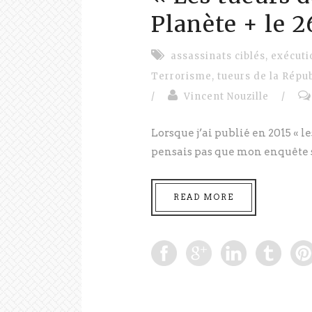
Planète + le 
assassinats ciblés
,
exécuti
Terrorisme
,
tueurs de la Répu
/
Vincent Nouzille
/
Lorsque j’ai publié en 2015 « le
pensais pas que mon enquête sur
READ MORE