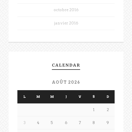
octobre 2016
janvier 2016
CALENDAR
AOÛT 2026
L
M
M
J
V
S
D
1
2
3
4
5
6
7
8
9