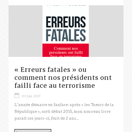
« Erreurs fatales » ou
comment nos présidents ont
failli face au terrorisme
03 Jan 2017
L’année démarre en fanfare: après « les Tueurs de la
République », sorti début 2015, mon nouveau livre
paraît ces jours-ci, fruit de 2 ans...