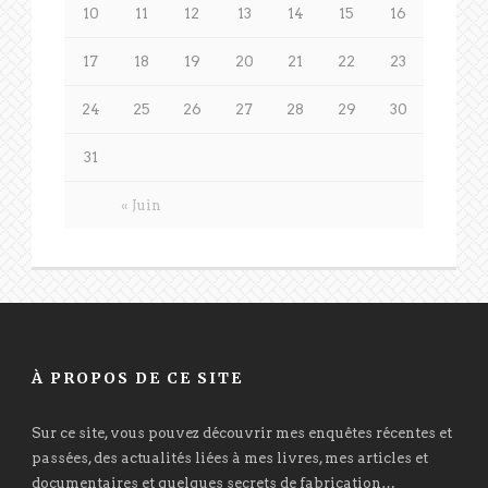
10
11
12
13
14
15
16
17
18
19
20
21
22
23
24
25
26
27
28
29
30
31
« Juin
À PROPOS DE CE SITE
Sur ce site, vous pouvez découvrir mes enquêtes récentes et
passées, des actualités liées à mes livres, mes articles et
documentaires et quelques secrets de fabrication…