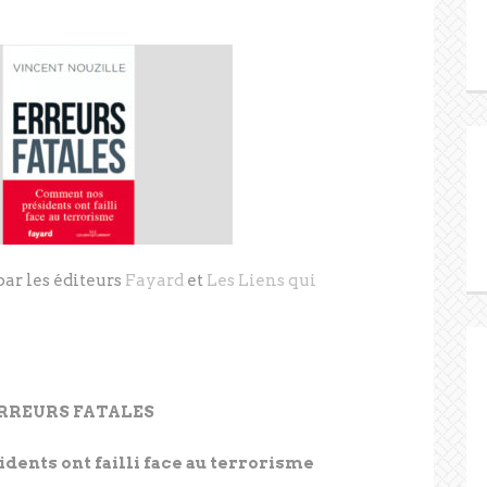
par les éditeurs
Fayard
et
Les Liens qui
RREURS FATALES
ents ont failli face au terrorisme