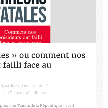
ales » ou comment nos
failli face au
nd
,
Sarkozy
,
Terrorisme
/
/
Actualité
,
All
,
Livre
rès « les Tueurs de la République », sorti