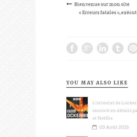
Bienvenue sur mon site
« Erreurs fatales », exéc
YOU MAY ALSO LIKE
L’attentat de Locker
raconté en détails p
et Netflix
03 Août 2026