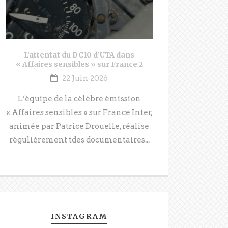
L’attentat du DC10 d’UTA dans
« Affaires sensibles » sur France 2
22 Juin 2026
L’équipe de la célèbre émission
« Affaires sensibles » sur France Inter,
animée par Patrice Drouelle, réalise
régulièrement tdes documentaires...
INSTAGRAM