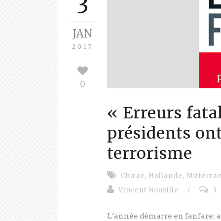
3
JAN
2017
0
« Erreurs fat
présidents ont 
terrorisme
Chirac
,
Hollande
,
Mitterra
Vincent Nouzille
/
3
L’année démarre en fanfare: ap