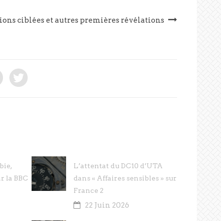
utions ciblées et autres premières révélations
bie,
L’attentat du DC10 d’UTA
ar la BBC
dans « Affaires sensibles » sur
France 2
22 Juin 2026