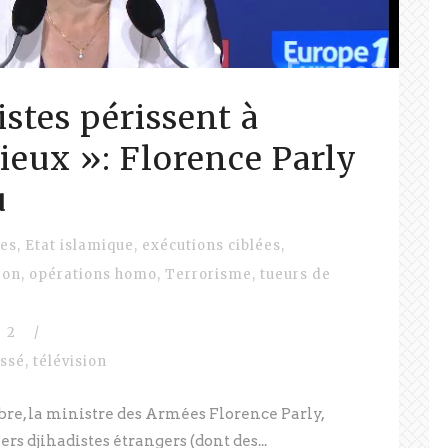
istes périssent à
ieux »: Florence Parly
u
tes
,
Etat islamique
,
exécutions ciblées
,
ron
,
opérations homo
,
Terrorisme
,
tueurs de
2
/
assé
,
télévision
bre, la ministre des Armées Florence Parly,
ers djihadistes étrangers (dont des...