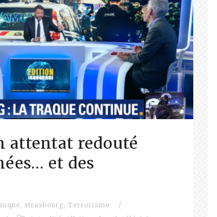
n attentat redouté
nées… et des
amique
,
strasbourg
,
Terrorisme
/