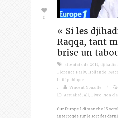
0
« Si les djihad
Raqqa, tant m
brise un tabo
attentats de 2015
,
djihadis
Florence Parly
,
Hollande
,
Mac
la République
/
Vincent Nouzille
/
Actualité
,
All
,
Livre
,
Non cl
Sur Europe 1 dimanche 15 octo
interrogée sur le sort des derni