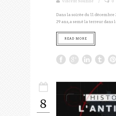
Vincent Nouzille
/
0
Dans la soirée du 11 décembre 
29 ans, a semé la terreur dans le
READ MORE
8