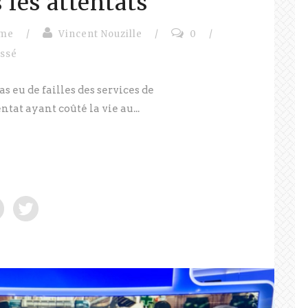
 les attentats
sme
/
Vincent Nouzille
/
0
/
assé
as eu de failles des services de
tat ayant coûté la vie au...