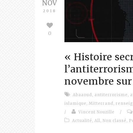
NOV
2018
0
« Histoire sec
l’antiterrorism
novembre sur
Abaaoud
,
antiterrorisme
,
a
islamique
,
Mitterrand
,
rensei
/
Vincent Nouzille
/
Actualité
,
All
,
Non classé
,
P