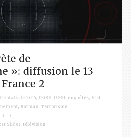
rète de
e »: diffusion le 13
 France 2
ttentats de 2015
,
DGSE
,
DGSI
,
enquêtes
,
Etat
gnement
,
Rotman
,
Terrorisme
1
/
ost Slider
,
télévision