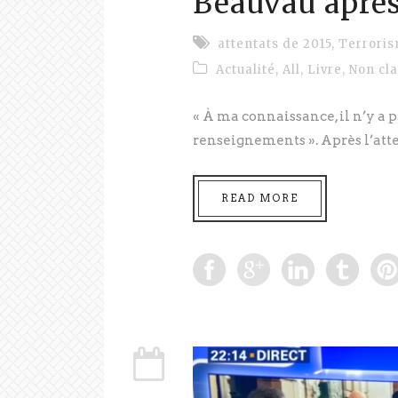
Beauvau après
attentats de 2015
,
Terrori
Actualité
,
All
,
Livre
,
Non cl
« À ma connaissance, il n’y a p
renseignements ». Après l’atten
READ MORE