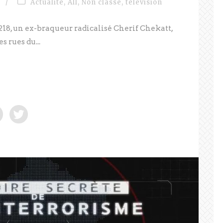
/
Actualité
,
All
,
Non classé
,
télévision
218, un ex-braqueur radicalisé Cherif Chekatt,
s rues du...