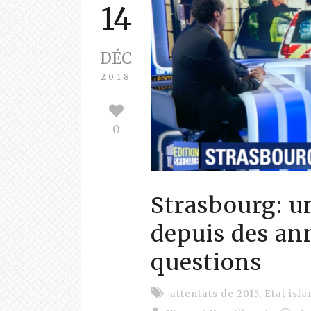
14
DÉC
2018
0
Strasbourg: u
depuis des an
questions
attentats de 2015
,
Etat isl