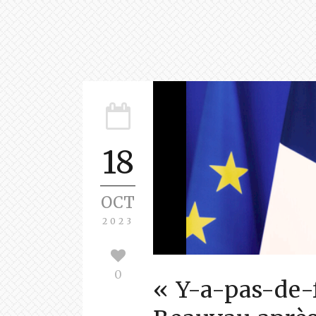
18
OCT
2023
0
« Y-a-pas-de-f