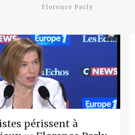
Florence Parly
istes périssent à