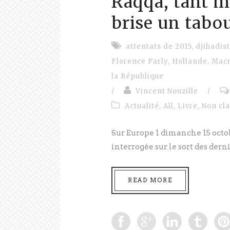
Raqqa, tant m
brise un tabo
attentats de 2015
,
djihadis
Florence Parly
,
Hollande
,
Mac
la République
/
Vincent Nouzille
/
Actualité
,
All
,
Livre
,
Non cl
Sur Europe 1 dimanche 15 octo
interrogée sur le sort des derni
READ MORE