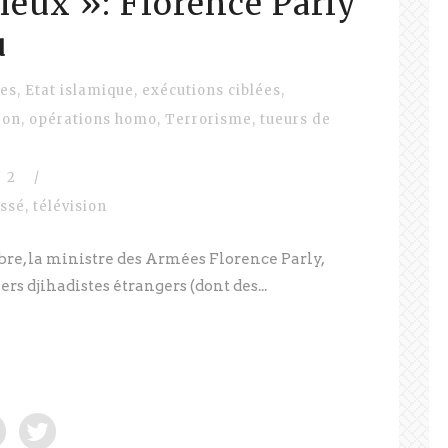
ieux »: Florence Parly
u
tes
,
Etat islamique
,
exécutions ciblées
,
ron
,
opérations homo
,
Terrorisme
,
tueurs de
2
/
assé
,
télévision
bre, la ministre des Armées Florence Parly,
ers djihadistes étrangers (dont des...