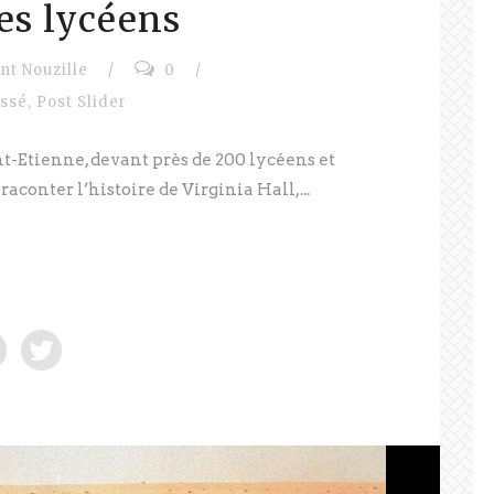
es lycéens
nt Nouzille
/
0
/
assé
,
Post Slider
t-Etienne, devant près de 200 lycéens et
u raconter l’histoire de Virginia Hall,...