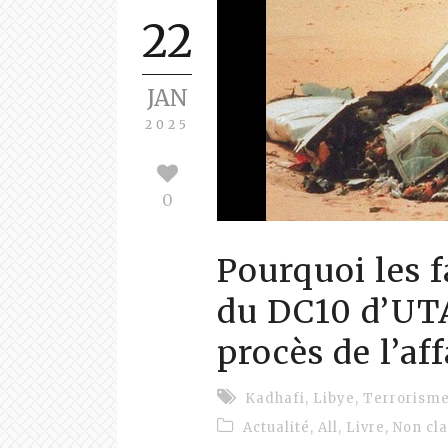
22
JAN
2025
0
Pourquoi les f
du DC10 d’UTA
procès de l’af
Kadhafi
,
Libye
,
Terrorism
Actualité
,
All
,
Livre
,
Non cl