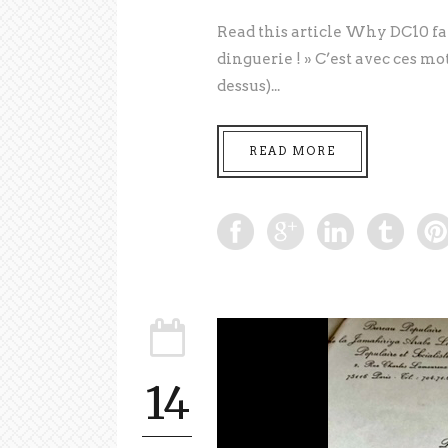
Read this article Why DC10 fa
dinguerie ! » C’est avec ces mo
dessus)...
READ MORE
14