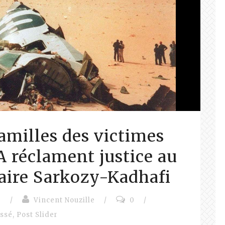
amilles des victimes
 réclament justice au
faire Sarkozy-Kadhafi
e
/
Vincent Nouzille
/
0
/
assé
,
Post Slider