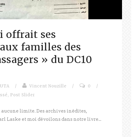
 offrait ses
aux familles des
ssagers » du DC10
UTA
/
Vincent Nouzille
/
0
/
assé
,
Post Slider
aucune limite. Des archives inédites,
rl Laske et moi dévoilons dans notre livre...