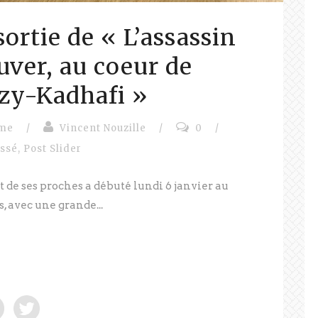
sortie de « L’assassin
auver, au coeur de
ozy-Kadhafi »
sme
/
Vincent Nouzille
/
0
/
assé
,
Post Slider
t de ses proches a débuté lundi 6 janvier au
, avec une grande...