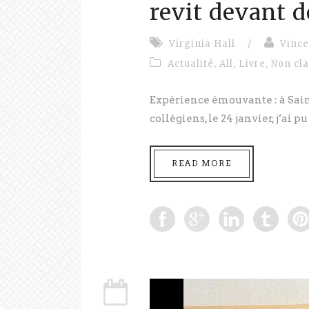
revit devant d
Virginia Hall
/
Vince
Actualité
,
All
,
Livre
,
Non cl
Expérience émouvante : à Sain
collégiens, le 24 janvier, j’ai p
READ MORE