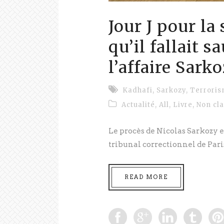
Jour J pour la 
qu’il fallait s
l’affaire Sark
Kadhafi
,
Sarkozy
,
Terrori
Actualité
,
All
,
Livre
,
Non cl
Le procès de Nicolas Sarkozy e
tribunal correctionnel de Paris
READ MORE