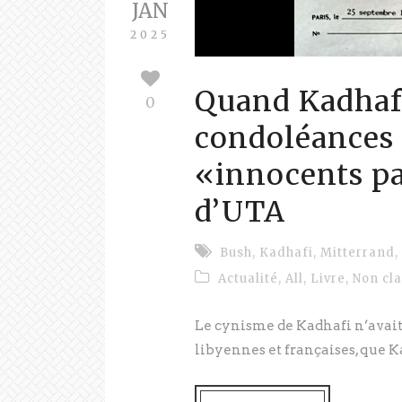
JAN
2025
Quand Kadhafi
0
condoléances 
«innocents pa
d’UTA
Bush
,
Kadhafi
,
Mitterrand
,
Actualité
,
All
,
Livre
,
Non cl
Le cynisme de Kadhafi n’avait 
libyennes et françaises, que Ka