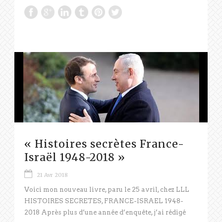
« Histoires secrètes France-
Israël 1948-2018 »
21 Avr 2018
Voici mon nouveau livre, paru le 25 avril, chez LLL
HISTOIRES SECRETES, FRANCE-ISRAEL 1948-
2018 Après plus d’une année d’enquête, j’ai rédigé