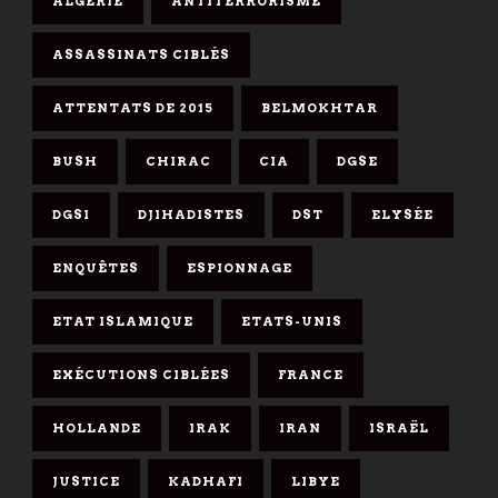
ALGÉRIE
ANTITERRORISME
ASSASSINATS CIBLÉS
ATTENTATS DE 2015
BELMOKHTAR
BUSH
CHIRAC
CIA
DGSE
DGSI
DJIHADISTES
DST
ELYSÉE
ENQUÊTES
ESPIONNAGE
ETAT ISLAMIQUE
ETATS-UNIS
EXÉCUTIONS CIBLÉES
FRANCE
HOLLANDE
IRAK
IRAN
ISRAËL
JUSTICE
KADHAFI
LIBYE