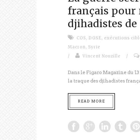
français pour 
djihadistes de
COS
,
DGSE
,
exécutions cib
Macron
,
Syrie
/
Vincent Nouzille
/
Dans le Figaro Magazine du 13 
la traque des djihadistes frança
READ MORE