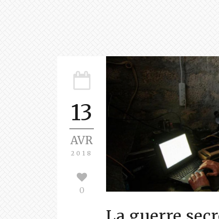
13
AVR
2018
0
La guerre secr