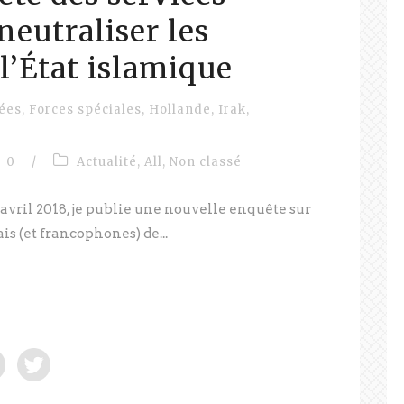
neutraliser les
 l’État islamique
lées
,
Forces spéciales
,
Hollande
,
Irak
,
0
/
Actualité
,
All
,
Non classé
avril 2018, je publie une nouvelle enquête sur
is (et francophones) de...