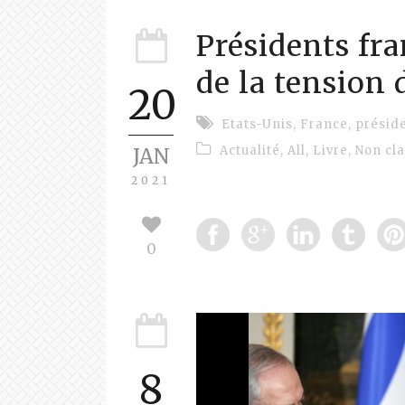
Présidents fra
de la tension d
20
Etats-Unis
,
France
,
présid
Actualité
,
All
,
Livre
,
Non cl
JAN
2021
0
8