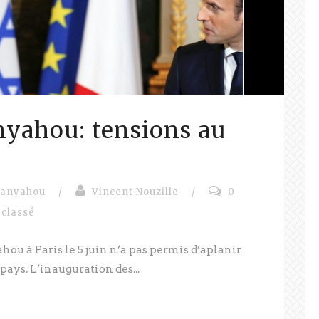
yahou: tensions au
tanyahou
/
Vincent Nouzille
/
0
 classé
ou à Paris le 5 juin n’a pas permis d’aplanir
pays. L’inauguration des...