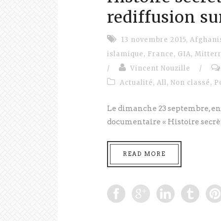
rediffusion su
13 novembre 2015
,
Afghani
islamique
,
France
,
GIA
,
Mitter
/
Vincent Nouzille
/
Actualité
,
All
,
Non classé
,
P
Le dimanche 23 septembre, en f
documentaire « Histoire secrète
READ MORE