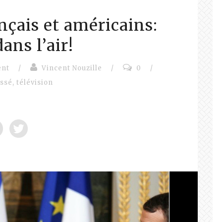
nçais et américains:
ans l’air!
ent
/
Vincent Nouzille
/
0
/
assé
,
télévision