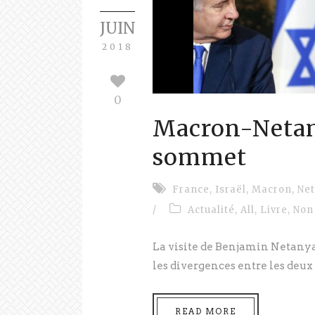
JUIN
2018
0
Macron-Netan
sommet
France
,
Israël
,
Macron
,
Ne
/
Actualité
,
All
,
Livre
,
Non
La visite de Benjamin Netanyah
les divergences entre les deux 
READ MORE