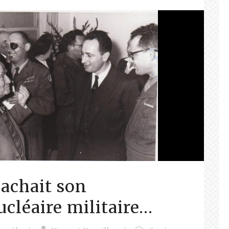
cachait son
léaire militaire…