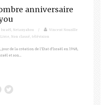
sombre anniversaire
you
Israël
,
Netanyahou
/
Vincent Nouzille
Livre
,
Non classé
,
télévision
jour de la création de l’Etat d’Israël en 1948,
raël et son...