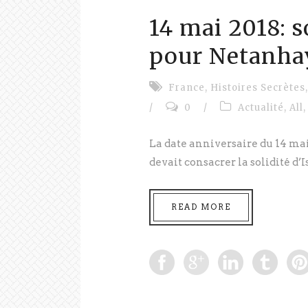
14 mai 2018: 
pour Netanha
France
,
Histoires Secrètes
,
/
0
/
Actualité
,
All
,
La date anniversaire du 14 mai, 
devait consacrer la solidité d’Is
READ MORE