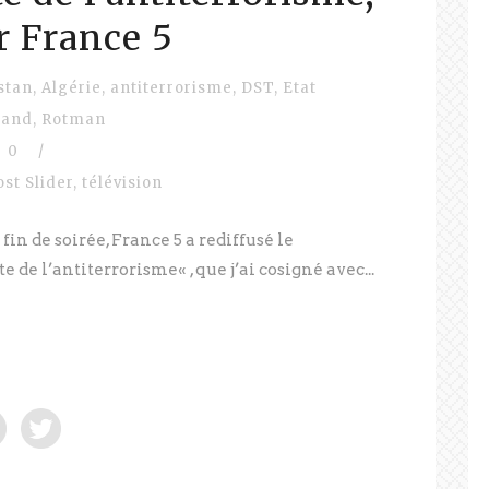
r France 5
stan
,
Algérie
,
antiterrorisme
,
DST
,
Etat
rand
,
Rotman
0
/
ost Slider
,
télévision
in de soirée, France 5 a rediffusé le
 de l’antiterrorisme« , que j’ai cosigné avec...