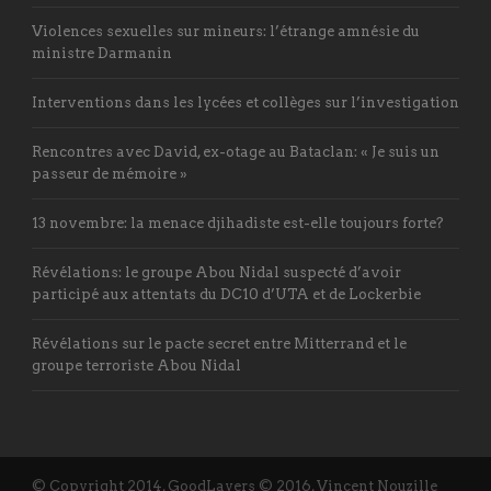
Violences sexuelles sur mineurs: l’étrange amnésie du
ministre Darmanin
Interventions dans les lycées et collèges sur l’investigation
Rencontres avec David, ex-otage au Bataclan: « Je suis un
passeur de mémoire »
13 novembre: la menace djihadiste est-elle toujours forte?
Révélations: le groupe Abou Nidal suspecté d’avoir
participé aux attentats du DC10 d’UTA et de Lockerbie
Révélations sur le pacte secret entre Mitterrand et le
groupe terroriste Abou Nidal
© Copyright 2014, GoodLayers © 2016, Vincent Nouzille