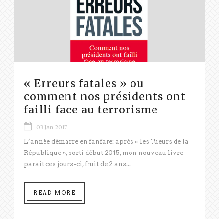
« Erreurs fatales » ou
comment nos présidents ont
failli face au terrorisme
03 Jan 2017
L’année démarre en fanfare: après « les Tueurs de la
République », sorti début 2015, mon nouveau livre
paraît ces jours-ci, fruit de 2 ans...
READ MORE