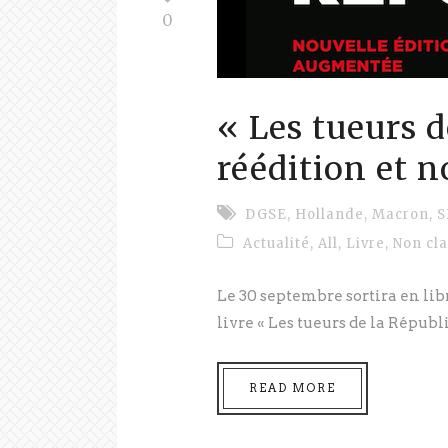
0
« Les tueurs d
réédition et n
DGSE
,
Hollande
,
Macron
,
S
Actualité
,
All
,
Livre
,
Non cl
Le 30 septembre sortira en li
livre « Les tueurs de la Républ
READ MORE