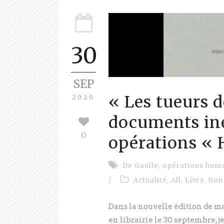
30
SEP
« Les tueurs d
2020
documents iné
0
opérations «
De Gaulle
,
opérations hom
/
Actualité
,
All
,
Livre
,
Non
Dans la nouvelle édition de mo
en librairie le 30 septembre, 