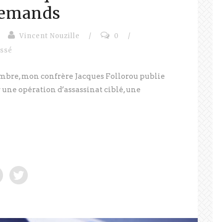
llemands
Vincent Nouzille
/
0
/
assé
mbre, mon confrère Jacques Follorou publie
une opération d’assassinat ciblé, une