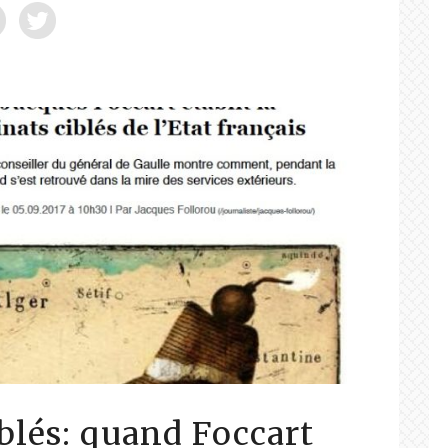
iblés: quand Foccart