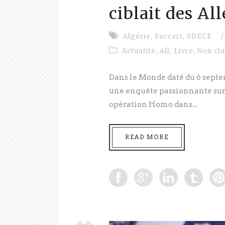
ciblait des A
Algérie
,
Foccart
,
SDECE
/
Actualité
,
All
,
Livre
,
Non cl
Dans le Monde daté du 6 septe
une enquête passionnante sur 
opération Homo dans...
READ MORE