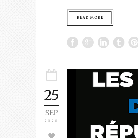
READ MORE
25
SEP
2020