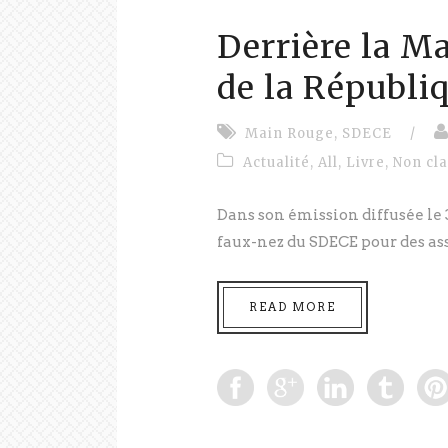
Derrière la Ma
de la Républi
Main Rouge
,
SDECE
/
Actualité
,
All
,
Livre
,
Non cl
Dans son émission diffusée le 
faux-nez du SDECE pour des assa
READ MORE