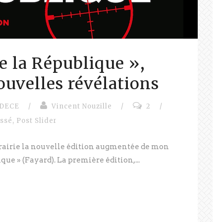
e la République »,
ouvelles révélations
DECE
/
Vincent Nouzille
/
2
/
assé
,
Post Slider
brairie la nouvelle édition augmentée de mon
ique » (Fayard). La première édition,...