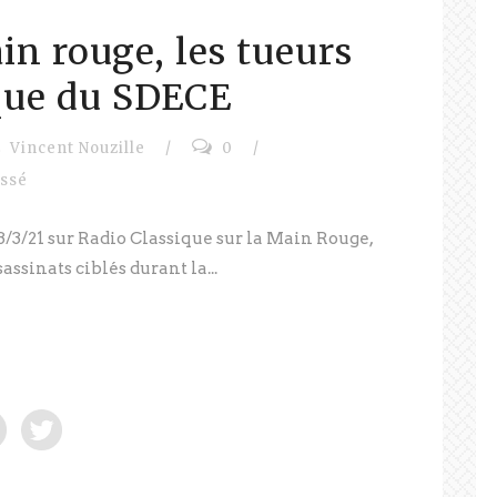
in rouge, les tueurs
que du SDECE
Vincent Nouzille
/
0
/
assé
3/3/21 sur Radio Classique sur la Main Rouge,
ssinats ciblés durant la...