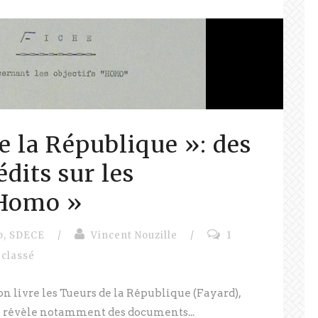
e la République »: des
dits sur les
 Homo »
o
,
SDECE
/
Vincent Nouzille
/
1
 classé
n livre les Tueurs de la République (Fayard),
je révèle notamment des documents...